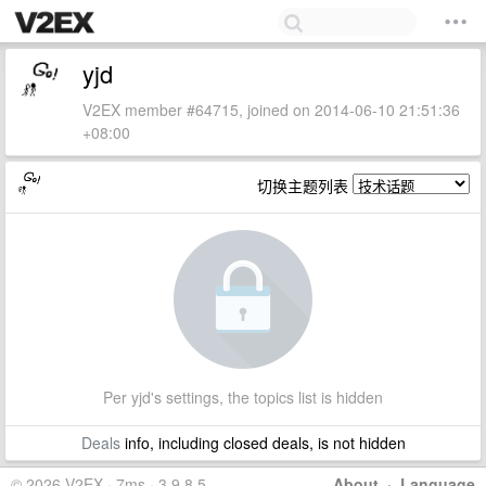
yjd
V2EX member #64715, joined on 2014-06-10 21:51:36
+08:00
切换主题列表
Per yjd's settings, the topics list is hidden
Deals
info, including closed deals, is not hidden
© 2026 V2EX · 7ms · 3.9.8.5
About
·
Language