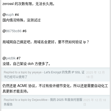
zerossl 的次数有限，无法长久用。
@
euph
#4
国内情况特殊，没测试过
@
8675bc86
#6
局域网自己搞定吧，用域名会更好，要不然如何验证 ip ？
@
p4d9k
#7
没错，自己架设 doh 方便多了。
Replied to a topic by yeyeye
Let's Encrypt 的免费 IP SSL 证
2025 年 12 月
›
18 日
书已经可以使用了
仍然还是 ACME 协议，不过有些许细节变化，所以还是需要自动化工
具更新才能支持。
Replied to a topic by DejavuMoe
我的 2025 年度自托管服
2025 年 12 月 18
›
日
务报告