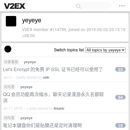
yeyeye
V2EX member #114799, joined on 2015-05-02 23:13:15
+08:00
Switch topics list
分享发现
•
yeyeye
Let's Encrypt 的免费 IP SSL 证书已经可以使用了
23
Jan 4 • Lastly replied by
unb
问与答
•
yeyeye
QQ 会员功能再次缩水，聊天记录漫游永久名额取
54
消
Jul 17, 2016 • Lastly replied by
linuslv
问与答
•
yeyeye
笔记本键盘你们是贴膜还是定时清理啊
15