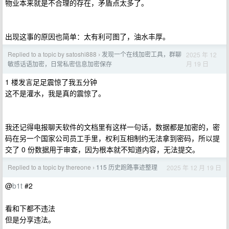
物业本来就是不合理的存在，矛盾点太多了。
出现这事的原因也简单：太有利可图了，油水丰厚。
Replied to a topic by satoshi888
发现一个在线加密工具，群聊
2025 年 12
›
月 19 日
敏感话语加密，日常私密信息加密保存
1 楼发言足足震惊了我五分钟
这不是灌水，我是真的震惊了。
我还记得电报聊天软件的文档里有这样一句话，数据都是加密的，密
码在另一个国家公司员工手里，权利互相制约无法拿到密码，所以提
交了 0 份数据用于审查，因为根本就不知道内容，无法提交。
Replied to a topic by thereone
115 历史跑路事迹整理
2025 年 12 月 19 日
›
@
b1t
#2
看和下都不违法
但是分享违法。