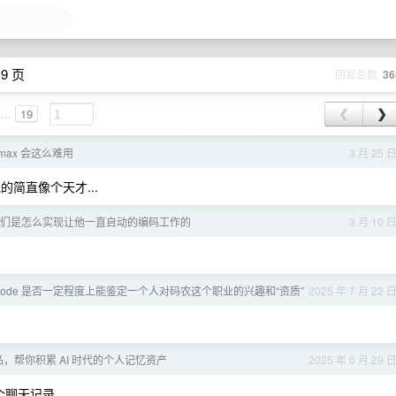
9 页
回复总数
36
...
19
❮
❯
imax 会这么难用
3 月 25 
托的简直像个天才...
aw 你们是怎么实现让他一直自动的编码工作的
3 月 10 
etcode 是否一定程度上能鉴定一个人对码农这个职业的兴趣和“资质”
2025 年 7 月 22 
产品，帮你积累 AI 时代的个人记忆资产
2025 年 6 月 29 
整个聊天记录。