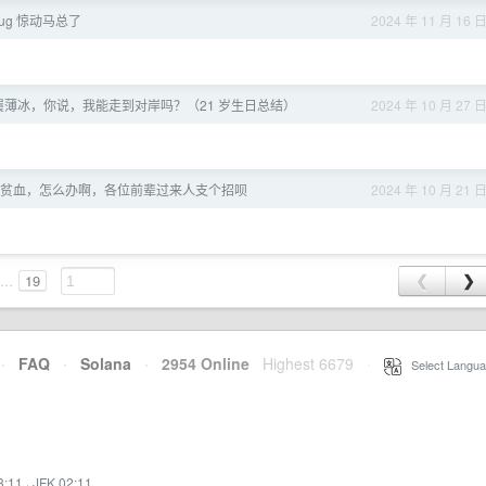
ug 惊动马总了
2024 年 11 月 16 
履薄冰，你说，我能走到对岸吗？（21 岁生日总结）
2024 年 10 月 27 
 岁贫血，怎么办啊，各位前辈过来人支个招呗
2024 年 10 月 21 
...
19
❮
❯
·
FAQ
·
Solana
·
2954 Online
Highest 6679
·
Select Langua
3:11
·
JFK 02:11