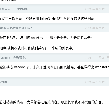
体验没有 web 开发体验好
2025 年 6 月 29 
量的样式不生效问题，不过只用 inlineStyle 我暂时还没遇到这些问题
器里的随机播放是真随机吗？
2025 年 6 月 23 
向的随机（没用过 qq 音乐，不知道是不是，但是网易云是）
顺序/随机模式时打乱队列并存在一个新的列表中。
 和 vscode，你选哪个：
2025 年 1 月 31 
e ，被迫换成 vscode 了，永久了发现也没有那么糟糕，甚至觉得比 webstor
站的推荐
2025 年 1 月 23 
看过擦边的情况下大量给我推相关内容。以及其他我不感兴趣的东西。