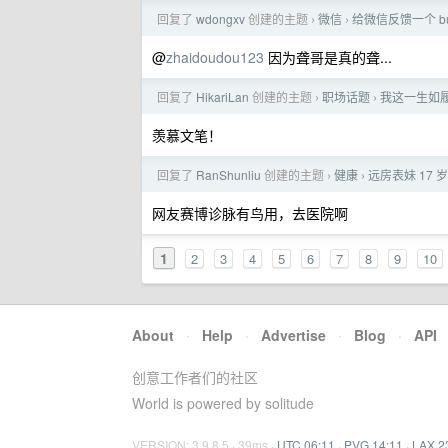
回复了
wdongxv
创建的主题
微信
给微信反馈一个 b
›
›
@
zhaidoudou123
因为聋哥是真的聋...
回复了
HikariLan
创建的主题
职场话题
我这一生如
›
›
羡慕文笔！
回复了
RanShunliu
创建的主题
健康
远房表妹 17
›
›
网友赛博诊脉有鸟用，去医院啊
1
2
3
4
5
6
7
8
9
10
About
·
Help
·
Advertise
·
Blog
·
API
创意工作者们的社区
World is powered by solitude
VERSION: 3.9.8.5 · 39ms ·
UTC 06:11
·
PVG 14:11
·
LAX 2