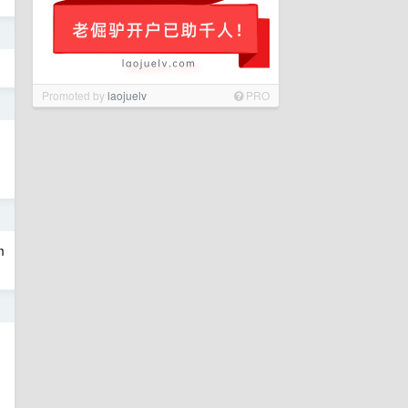
日
Promoted by
laojuelv
PRO
日
日
m
日