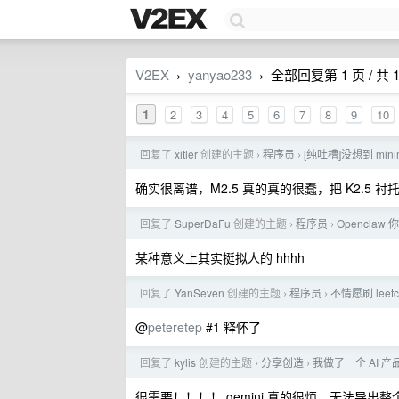
V2EX
yanyao233
全部回复第 1 页 / 共 1
›
›
1
2
3
4
5
6
7
8
9
10
回复了
xitler
创建的主题
程序员
[纯吐槽]没想到 min
›
›
确实很离谱，M2.5 真的真的很蠢，把 K2.5 衬
回复了
SuperDaFu
创建的主题
程序员
Opencl
›
›
某种意义上其实挺拟人的 hhhh
回复了
YanSeven
创建的主题
程序员
不情愿刷 le
›
›
@
peteretep
#1 释怀了
回复了
kylis
创建的主题
分享创造
我做了一个 AI 
›
›
很需要！！！！ gemini 真的很烦，无法导出