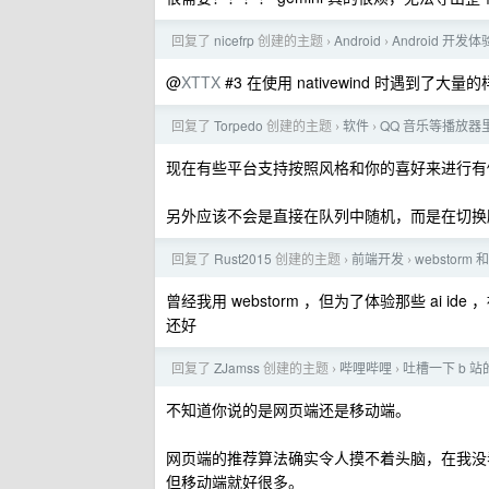
回复了
nicefrp
创建的主题
Android
Android 开发
›
›
@
XTTX
#3 在使用 nativewind 时遇到了大
回复了
Torpedo
创建的主题
软件
QQ 音乐等播放
›
›
现在有些平台支持按照风格和你的喜好来进行有倾
另外应该不会是直接在队列中随机，而是在切换
回复了
Rust2015
创建的主题
前端开发
webstorm
›
›
曾经我用 webstorm ，但为了体验那些 ai id
还好
回复了
ZJamss
创建的主题
哔哩哔哩
吐槽一下 b 
›
›
不知道你说的是网页端还是移动端。
网页端的推荐算法确实令人摸不着头脑，在我没
但移动端就好很多。