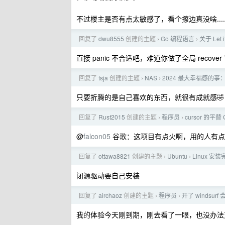
不过楼主是否有点太敏感了，看个擦边真没啥.....
回复了
dwu8555
创建的主题
Go 编程语言
关于 Let 
›
›
直接 panic 不合适吧，难道你做了全局 reco
回复了
tsja
创建的主题
NAS
2024 最大幸福感的事：折
›
›
只要折腾的是自己喜欢的东西，就很有成就感🤣
回复了
Rust2015
创建的主题
程序员
cursor 的平替 G
›
›
@
falcon05
谷歌：这项目有点火啊，用的人有点
回复了
ottawa8821
创建的主题
Ubuntu
Linux 
›
›
闭源驱动要自己安装
回复了
airchaoz
创建的主题
程序员
开了 windsur
›
›
我的体验今天刚到期，刚去看了一眼，也没办法支