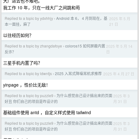
大厂进去也不难吧。
我工作 10 年，只在一线大厂之间跳和苟
Replied to a topic by ydxhhjy
Android 本 6， 4 月到现在，基
2025 年 5 月
›
21 日
本一面挂，麻了
以往经历如何？
Replied to a topic by zhangdafoye
coloros15 如何屏蔽内置
2025 年 5 月 14
›
日
反诈？
三星手机内置了吗？
Replied to a topic by ldwntjs
2025 入耳式降噪耳机求推荐
2025 年 4 月 27 日
›
yinpage ，性价比无敌！
Replied to a topic by puzzle9
为什么感觉自己设计搞出来的页面
2025 年 3
›
月 31 日
好丑 你们自己的项目是咋设计的
基础组件使用 antd ，自定义样式使用 tailwind
Replied to a topic by puzzle9
为什么感觉自己设计搞出来的页面
2025 年 3
›
月 31 日
好丑 你们自己的项目是咋设计的