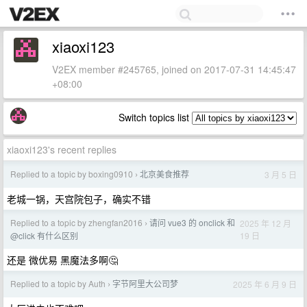
xiaoxi123
V2EX member #245765, joined on 2017-07-31 14:45:47
+08:00
Switch topics list
xiaoxi123's recent replies
Replied to a topic by boxing0910
北京美食推荐
3 月 5 日
›
老城一锅，天宫院包子，确实不错
Replied to a topic by zhengfan2016
请问 vue3 的 onclick 和
2025 年 12 月
›
19 日
@click 有什么区别
还是 微优易 黑魔法多啊🤔
Replied to a topic by Auth
字节阿里大公司梦
2025 年 6 月 9 日
›