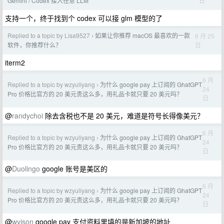
日
Gemini / Codex 接入任意 LLM
支持一个，终于找到个 codex 可以接 glm 模型的了
Replied to a topic by Lisa9527
如果让你推荐 macOS 最喜欢的一款
6 月 25
›
日
软件，你推荐什么？
iterm2
6 月
Replied to a topic by wzyuliyang
为什么 google pay 上订阅的 GhatGPT
›
24
Pro 价格比官方的 20 美元贵这么多，用礼品卡就只要 20 美元吗？
日
@
randychoi
除去含税也不是 20 美元，难道是符号长得像美元？
6 月
Replied to a topic by wzyuliyang
为什么 google pay 上订阅的 GhatGPT
›
24
Pro 价格比官方的 20 美元贵这么多，用礼品卡就只要 20 美元吗？
日
@
Duolingo
google 账号是美区的
6 月
Replied to a topic by wzyuliyang
为什么 google pay 上订阅的 GhatGPT
›
24
Pro 价格比官方的 20 美元贵这么多，用礼品卡就只要 20 美元吗？
日
@
wyjson
google pay 支付资料里填的是新加坡的地址