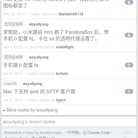
6
图标都变了
Feb 22, 2015 • Lastly replied by
titanium98118
宽带症候群
•
wzyuliyang
求帮助，小米路由 mini 刷了 PandoraBox 后，想
5
手机 0 配置 fq，卡在 ss 的透明代理设置了。
Jan 8, 2015 • Lastly replied by
endoffight
宽带症候群
•
wzyuliyang
手机端 0 配置 fq
7
Jan 2, 2015 • Lastly replied by
kchum
macOS
•
wzyuliyang
Mac 下支持 ipv6 的 SFTP 客户端
1
Jan 2, 2015 • Lastly replied by
typcn
More topics by wzyuliyang
»
wzyuliyang's recent replies
Replied to a topic by shuaijinchao
一行代码，让 Claude Code /
7 月 4
›