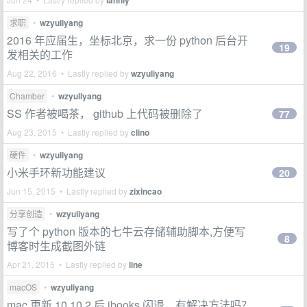
lanhiy
求职
•
wzyuliyang
2016 年应届生，坐标北京，求一份 python 后台开
19
发相关的工作
Aug 22, 2016 • Lastly replied by
wzyuliyang
Chamber
•
wzyuliyang
SS 作者被喝茶， github 上代码被删除了
77
Aug 23, 2015 • Lastly replied by
clino
硬件
•
wzyuliyang
小米手环新功能建议
20
Jun 15, 2015 • Lastly replied by
zixincao
分享创造
•
wzyuliyang
写了个 python 版本的七牛云存储辅助脚本,方便写
8
博客时生成截图外链
Apr 21, 2015 • Lastly replied by
line
macOS
•
wzyuliyang
mac 更新 10.10.2 后 ibooks 闪退，有解决方法吗？