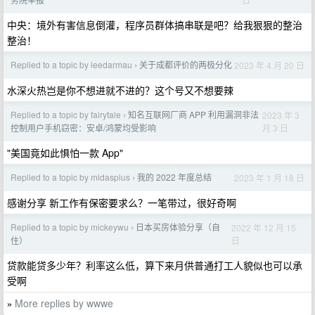
中央：境外有害信息倒灌，程序员群体搞串联是吧？给我狠狠的整治
整治！
Replied to a topic by leedarmau
关于成都评价的两极分化
2023 年 4 月 20 日
›
水深火热岂是你不想进就不进的？这个号又不想要辣
Replied to a topic by fairytale
知名互联网厂商 APP 利用漏洞非法
2023 年 3
›
月 3 日
控制用户手机窃密：安卓/鸿蒙均受影响
"美国竟如此惧怕一款 App"
Replied to a topic by midasplus
我的 2022 年度总结
2023 年 1 月 18 日
›
感谢分享 新工作有保密要求么？一笔带过，很好奇啊
Replied to a topic by mickeywu
日本买房体验分享（自
2022 年 12 月 15
›
日
住）
贷款能贷多少年？利率这么低，算下来月供普通打工人貌似也可以承
受啊
More replies by wwwe
»