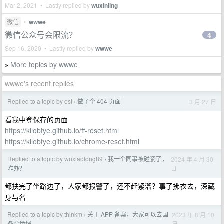
Mar 2, 2021 • Lastly replied by
wuxinling
微信
•
wwwe
微信公众号会限流？
4
Sep 16, 2020 • Lastly replied by
wwwe
More topics by wwwe
»
wwwe's recent replies
Replied to a topic by est
做了个 404 页面
3 月 27 日
›
看我中登保存的页面
https://kilobtye.github.io/ff-reset.html
https://kilobtye.github.io/chrome-reset.html
Replied to a topic by wuxiaolong89
我一个同事被碰瓷了，
2024 年 4 月 30
›
日
咋办？
都扶完了坐路边了，人家都报警了，还不赶紧溜？事了拂衣去，深藏
身与名
Replied to a topic by thinkm
关于 APP 备案，大家可以去国
2023 年 8 月 10
›
日
务院举报