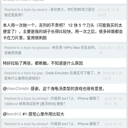
Replied to a topic by saranz
各位男士，你们的剃须刀是日
2024 年 12 月
›
30 日
抛还是复用？
本人用一次抛一个，吉列的不贵吧？ 12 快 5 个刀头（可能我买的太
便宜了），主要是我的胡子长得比较快，用一次之后，很多碎屑都会
卡在刀片里，复用很刺脸
Replied to a topic by glaucus
有在用 16Pro Max 的友友吗，
2024 年 11 月 5
›
日
求推荐壳膜
特好拉贴了两张，都断触，不知道是什么原因
Replied to a topic by gap
Delta Emulator 在美区可下载了，大
2024 年 4 月
›
18 日
家有什么推荐的游戏吗？
@
chanChristin
感谢，这个海龟汤类型的游戏也很有意思，
Replied to a topic by whasyt
升级到 ios17.2， iPhone 解锁了
2023 年 12
›
月 11 日
120hz or 帧率测试软件 [悬浮时间] 更新？
@
leon912
#1 感觉心里作用比较大
Replied to a topic by whasyt
升级到 ios17.2， iPhone 解锁了
2023 年 12
›