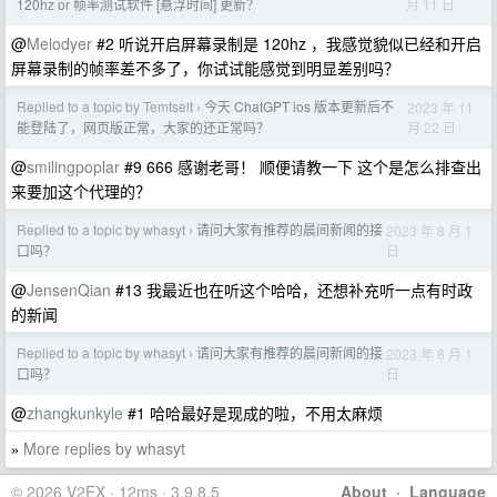
月 11 日
120hz or 帧率测试软件 [悬浮时间] 更新？
@
Melodyer
#2 听说开启屏幕录制是 120hz ，我感觉貌似已经和开启
屏幕录制的帧率差不多了，你试试能感觉到明显差别吗？
Replied to a topic by Temtselt
今天 ChatGPT ios 版本更新后不
2023 年 11
›
月 22 日
能登陆了，网页版正常，大家的还正常吗？
@
smilingpoplar
#9 666 感谢老哥！ 顺便请教一下 这个是怎么排查出
来要加这个代理的？
Replied to a topic by whasyt
请问大家有推荐的晨间新闻的接
2023 年 8 月 1
›
日
口吗？
@
JensenQian
#13 我最近也在听这个哈哈，还想补充听一点有时政
的新闻
Replied to a topic by whasyt
请问大家有推荐的晨间新闻的接
2023 年 8 月 1
›
日
口吗？
@
zhangkunkyle
#1 哈哈最好是现成的啦，不用太麻烦
More replies by whasyt
»
© 2026 V2EX · 12ms · 3.9.8.5
About
·
Language