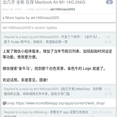
出几乎 全新 在保 Macbook Air M1 16G 256G
2
May 30, 2022 • Lastly replied by
wh1990xiao2005
More topics by wh1990xiao2005
»
wh1990xiao2005's recent replies
Replied to a topic by wh1990xiao2005
开发了个软件：《金牛马》，
7 月
›
30 日
基于 Flutter 跨平台，供娱乐，希望能伯君一笑
上架了微信小程序版本，增加了当年节假日列表、加班起始时间设定
等功能，使用更方便。
微信搜索“金牛马”，找到那个白色背景，金色牛的 Logo 就是了。
欢迎试用，多提意见，感谢！
Replied to a topic by wh1990xiao2005
[独立开发] WebDrop：告别数
6 月
›
30 日
据线和云盘，纯局域网文件共享，接收方零门槛
@
ccvip
https://www.incredibleapp.top/apps/content/web_drop/
Replied to a topic by WMutong
求教关于 app 设置为系统应
2025 年 8 月 8
›
日
用的问题