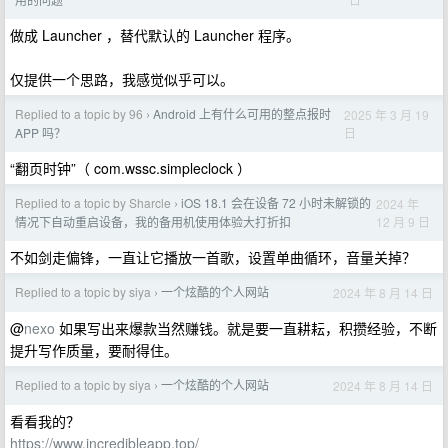
做成 Launcher ，替代默认的 Launcher 程序。
仅提供一个思路，我感觉似乎可以。
Replied to a topic by 96
Android 上有什么可用的整点报时
2025 年 3 月 19
›
日
APP 吗？
“翻页时钟”（ com.wssc.simpleclock ）
Replied to a topic by Sharcle
iOS 18.1 会在设备 72 小时未解锁的
2024 年
›
12 月 9 日
情况下自动重启设备，我的备用机使用体验大打折扣
不如剑走偏锋，一直让它播放一首歌，设置单曲循环，音量关掉？
Replied to a topic by siya
一个炫酷的个人网站
2024 年 8 月 14 日
›
@
nexo
如果写出来爆款当然赚钱。就是要一直耕耘，积攒经验，不断
提升写作质量，要耐得住。
Replied to a topic by siya
一个炫酷的个人网站
2024 年 8 月 14 日
›
看看我的？
https://www.incredibleapp.top/