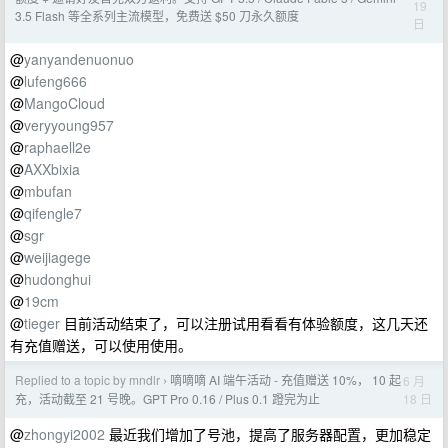
19
3.5 Flash 等全系列主流模型，免费送 $50 刀永久额度
日
@
yanyandenuonuo
@
lufeng666
@
MangoCloud
@
veryyoung957
@
raphaell2e
@
AXXbixia
@
mbufan
@
qifengle7
@
sgr
@
weijiagege
@
hudonghui
@
19cm
@
tieger
目前活动结束了，可以注册试用看看有体验额度，这几天还
有充值赠送，可以使用使用。
Replied to a topic by mndlr
嘀嘀嘀 AI 端午活动 - 充值赠送 10%， 10 起
6 月
›
18 日
充，活动截至 21 号晚。GPT Pro 0.16 / Plus 0.1 蹬完为止
@
zhongyi2002
最近我们增加了号池，提高了服务器配置，更加稳定