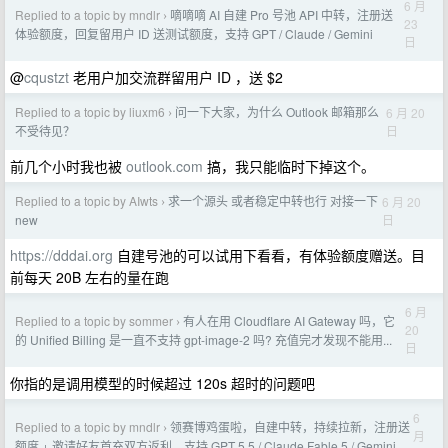
6 月
Replied to a topic by mndlr
嘀嘀嘀 AI 自建 Pro 号池 API 中转，注册送
›
23
体验额度，回复留用户 ID 送测试额度，支持 GPT / Claude / Gemini
日
@
cqustzt
老用户加交流群留用户 ID ，送 $2
Replied to a topic by liuxm6
问一下大家，为什么 Outlook 邮箱那么
6 月 20
›
日
不受待见？
前几个小时我也被
outlook.com
搞，我只能临时下掉这个。
Replied to a topic by AIwts
求一个源头 或者稳定中转也行 对接一下
6 月 20
›
日
new
https://dddai.org
自建号池的可以试用下看看，有体验额度赠送。目
前每天 20B 左右的量在跑
6 月
Replied to a topic by sommer
有人在用 Cloudflare AI Gateway 吗，它
›
20
的 Unified Billing 是一直不支持 gpt-image-2 吗? 充值完才发现不能用...
日
你指的是调用模型的时候超过 120s 超时的问题吧
6
Replied to a topic by mndlr
领赛博鸡蛋啦，自建中转，持续拉新，注册送
›
月
额度 + 邀请好友首充双方返利。支持 GPT 5.5 / Claude Fable 5 / Gemini