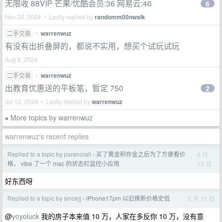
无限收 88VIP 芒果/优酷会员:36 网易云:46
6
Nov 26, 2024 • Lastly replied by
randomm00nwalk
二手交易
•
warrenwuz
有没有出折叠屏的，都说不实用，想买个试玩试玩
Aug 9, 2024
二手交易
•
warrenwuz
出教育优惠送的平板笔，暂定 750
2
Jul 12, 2024 • Lastly replied by
warrenwuz
More topics by warrenwuz
»
warrenwuz's recent replies
Replied to a topic by paranoiall
买了黄金积存金之后为了方便看价
6 月
›
10 日
格， vibe 了一个 mac 的状态栏监控小应用
好东西呀
Replied to a topic by sincejj
iPhone17pm 以旧换新价格史低
5 月 15 日
›
@
yoyoluck
我的房子本来值 10 万，人家在多反你 10 万，没有意