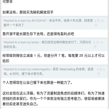
可厚非
如果没有，那就买洗碗机解放双手
Replied to a topic by 461229187
失业半年，结束十年北漂，回老家
6 月 12
›
日
躺平一个多月了
靠开源不能长期生存下去呀，还是得有盈利点吧
Replied to a topic by tactac
我已经完全倒向微信支付了，只因为它
6 月 10
›
日
给的太多。
经常碰到微信立减金 1 元，但是分开 7 笔，每笔要 25 元以上才可以
抵扣
Replied to a topic by codermagefox
其实 VibeCoding 的本质，是游
6 月 4
›
日
戏。AI 时代，慢下来才更可贵。
个人觉得现在让自己慢下来也算是一种能力了。
这社会现在这么浮躁，有为了流量制造焦虑的自媒体们，有为了快速
捞钱的资本家们，作为一个个体若没有独立思考能力，很容易被裹挟
着往前走甚至迷失自己。