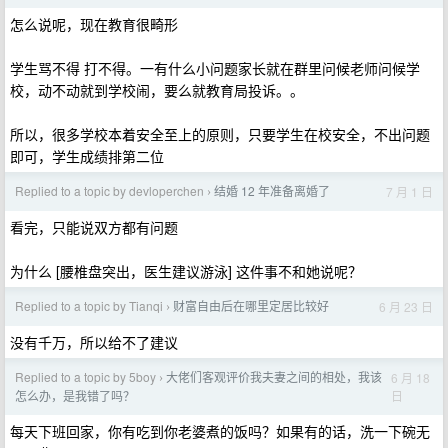
怎么说呢，现在教育很畸形
学生骂不得 打不得。一有什么小问题家长就在群里问候老师问候学
校，动不动就到学校闹，要么就教育局投诉。。
所以，很多学校本着安全至上的原则，只要学生在校安全，不出问题
即可，学生成绩排第二位
Replied to a topic by devloperchen
结婚 12 年准备离婚了
7 月 1 日
›
看完，只能说双方都有问题
为什么 [腰椎盘突出，医生建议游泳] 这件事不和她说呢？
Replied to a topic by Tianqi
财富自由后在哪里定居比较好
6 月 23 日
›
没有千万，所以给不了建议
Replied to a topic by 5boy
大佬们客观评价我夫妻之间的相处，我该
6 月 18
›
日
怎么办，是我错了吗？
每天下班回家，你有吃到你老婆煮的饭吗？如果有的话，洗一下碗无