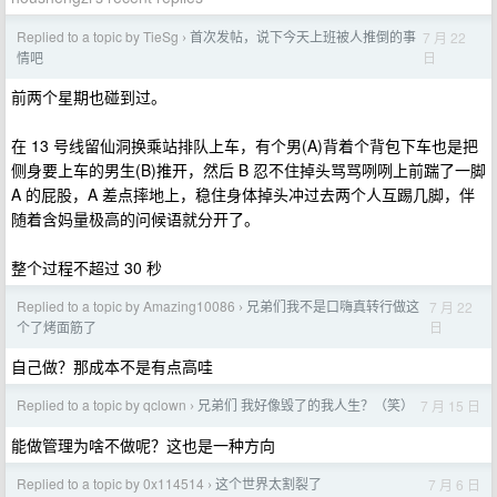
Replied to a topic by TieSg
首次发帖，说下今天上班被人推倒的事
7 月 22
›
日
情吧
前两个星期也碰到过。
在 13 号线留仙洞换乘站排队上车，有个男(A)背着个背包下车也是把
侧身要上车的男生(B)推开，然后 B 忍不住掉头骂骂咧咧上前踹了一脚
A 的屁股，A 差点摔地上，稳住身体掉头冲过去两个人互踢几脚，伴
随着含妈量极高的问候语就分开了。
整个过程不超过 30 秒
Replied to a topic by Amazing10086
兄弟们我不是口嗨真转行做这
7 月 22
›
日
个了烤面筋了
自己做？那成本不是有点高哇
Replied to a topic by qclown
兄弟们 我好像毁了的我人生？（笑）
7 月 15 日
›
能做管理为啥不做呢？这也是一种方向
Replied to a topic by 0x114514
这个世界太割裂了
7 月 6 日
›