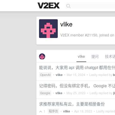
vlike
V2EX member #21150, joined on 
vlike
提问
技术
能说说，大家用 api 调用 chatgpt 都用
OpenAI
•
vlike
•
Mar 15, 2024
• Lastly replied by
b
记得密码，但没有绑定手机， Google 
Google
•
vlike
•
May 25, 2023
• Lastly replied by
j
求推荐家用私有云，主要是相册备份
1
程序员
•
vlike
•
Apr 19, 2023
• Lastly replie