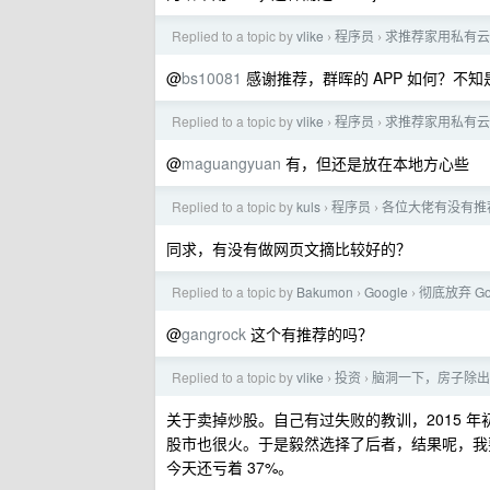
Replied to a topic by
vlike
程序员
求推荐家用私有云
›
›
@
bs10081
感谢推荐，群晖的 APP 如何？不
Replied to a topic by
vlike
程序员
求推荐家用私有云
›
›
@
maguangyuan
有，但还是放在本地方心些
Replied to a topic by
kuls
程序员
各位大佬有没有推
›
›
同求，有没有做网页文摘比较好的？
Replied to a topic by
Bakumon
Google
彻底放弃 Go
›
›
@
gangrock
这个有推荐的吗？
Replied to a topic by
vlike
投资
脑洞一下，房子除出
›
›
关于卖掉炒股。自己有过失败的教训，2015 
股市也很火。于是毅然选择了后者，结果呢，我要买
今天还亏着 37%。