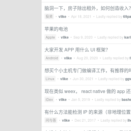
脑洞一下，房子除出租外，如何创造收入
投资
•
vlike
•
Apr 18, 2021
• Lastly replied by
69pa
苹果的电池
Apple
•
vlike
•
Sep 9, 2020
• Lastly replied by
karl
大家开发 APP 用什么 UI 框架？
Android
•
vlike
•
Aug 20, 2020
• Lastly replied by
想买个小主机专门做编译工作，有推荐的
Linux
•
vlike
•
Jun 30, 2021
• Lastly replied by
gg
现在类似 weex， react native 做的 ap
iDev
•
vlike
•
Jan 5, 2019
• Lastly replied by
bash
有什么方法能检测 IP 的来源（非地理位
问与答
•
vlike
•
Dec 21, 2017
• Lastly replied by
ih