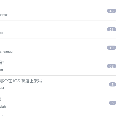
？
45
rtner
21
fu
19
fansangg
吗？
62
vm
p 还那个在 iOS 商店上架吗
5
en1
置）
5
ciah