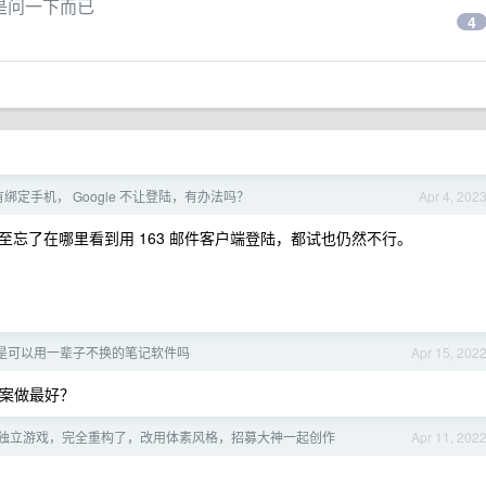
就是问一下而已
4
绑定手机， Google 不让登陆，有办法吗？
Apr 4, 202
忘了在哪里看到用 163 邮件客户端登陆，都试也仍然不行。
ian 是可以用一辈子不换的笔记软件吗
Apr 15, 202
方案做最好？
独立游戏，完全重构了，改用体素风格，招募大神一起创作
Apr 11, 202