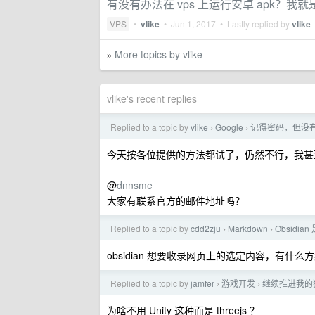
有没有办法在 vps 上运行安卓 apk？我
VPS
•
vlike
•
Jun 1, 2017
• Lastly replied by
vlike
More topics by vlike
»
vlike's recent replies
Replied to a topic by
vlike
Google
记得密码，但没有
›
›
今天按各位提供的方法都试了，仍然不行，我甚至
@
dnnsme
大家有联系官方的邮件地址吗？
Replied to a topic by
cdd2zju
Markdown
Obsid
›
›
obsidian 想要收录网页上的选定内容，有什么
Replied to a topic by
jamfer
游戏开发
继续推进我的
›
›
为啥不用 Unity 这种而是 threejs ？