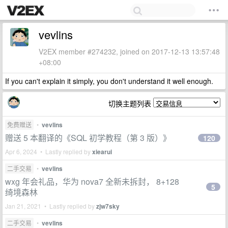
vevlins
V2EX member #274232, joined on 2017-12-13 13:57:48
+08:00
If you can't explain it simply, you don't understand it well enough.
切换主题列表
免费赠送
•
vevlins
赠送 5 本翻译的《SQL 初学教程（第 3 版）》
120
Apr 6, 2024 • Lastly replied by
xiearui
二手交易
•
vevlins
wxg 年会礼品，华为 nova7 全新未拆封， 8+128
5
绮境森林
Jan 21, 2021 • Lastly replied by
zjw7sky
二手交易
•
vevlins