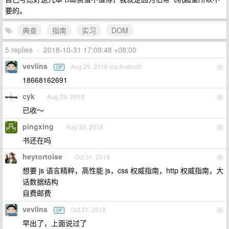
要的。
典查
指南
实习
DOM
5 replies
•
2018-10-31 17:09:48 +08:00
vevlins
Aug 29, 2018 via Android
OP
1
18668162691
cyk
Aug 29, 2018
2
已收～
pingxing
Aug 30, 2018
3
书还在吗
heytortoise
Oct 31, 2018
4
想要 js 语言精粹，高性能 js，css 权威指南，http 权威指南，大
话数据结构
自费邮费
vevlins
Oct 31, 2018
OP
5
早出了，上面说过了