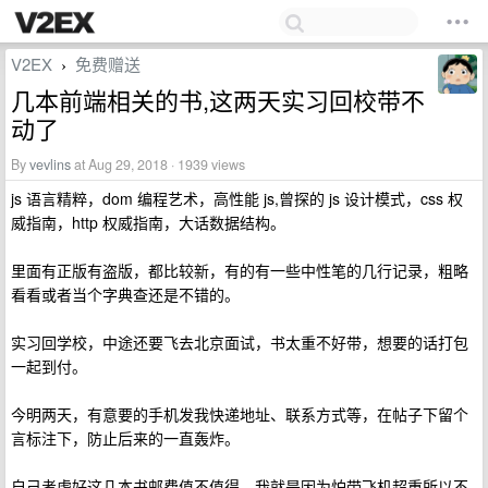
V2EX
免费赠送
›
几本前端相关的书,这两天实习回校带不
动了
By
vevlins
at Aug 29, 2018 · 1939 views
js 语言精粹，dom 编程艺术，高性能 js,曾探的 js 设计模式，css 权
威指南，http 权威指南，大话数据结构。
里面有正版有盗版，都比较新，有的有一些中性笔的几行记录，粗略
看看或者当个字典查还是不错的。
实习回学校，中途还要飞去北京面试，书太重不好带，想要的话打包
一起到付。
今明两天，有意要的手机发我快递地址、联系方式等，在帖子下留个
言标注下，防止后来的一直轰炸。
自己考虑好这几本书邮费值不值得，我就是因为怕带飞机超重所以不