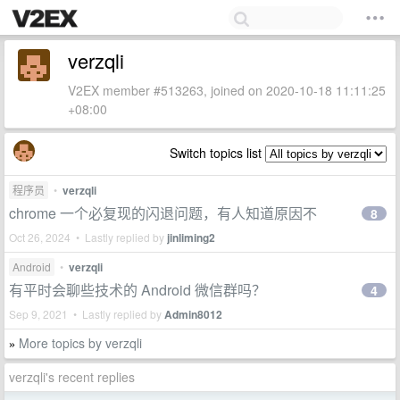
verzqli
V2EX member #513263, joined on 2020-10-18 11:11:25
+08:00
Switch topics list
程序员
•
verzqli
chrome 一个必复现的闪退问题，有人知道原因不
8
Oct 26, 2024 • Lastly replied by
jinliming2
Android
•
verzqli
有平时会聊些技术的 Android 微信群吗？
4
Sep 9, 2021 • Lastly replied by
Admin8012
More topics by verzqli
»
verzqli's recent replies