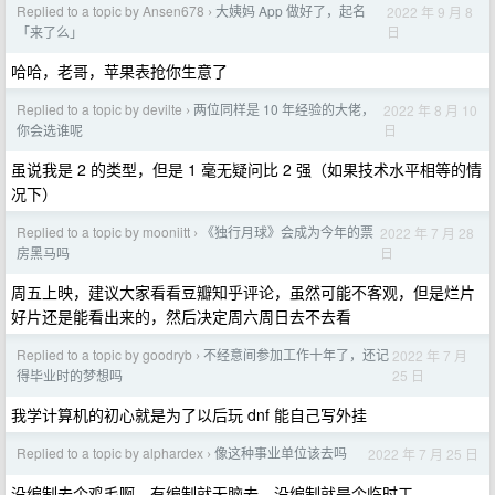
Replied to a topic by Ansen678
大姨妈 App 做好了，起名
2022 年 9 月 8
›
日
「来了么」
哈哈，老哥，苹果表抢你生意了
Replied to a topic by devilte
两位同样是 10 年经验的大佬，
2022 年 8 月 10
›
日
你会选谁呢
虽说我是 2 的类型，但是 1 毫无疑问比 2 强（如果技术水平相等的情
况下）
Replied to a topic by mooniitt
《独行月球》会成为今年的票
2022 年 7 月 28
›
日
房黑马吗
周五上映，建议大家看看豆瓣知乎评论，虽然可能不客观，但是烂片
好片还是能看出来的，然后决定周六周日去不去看
Replied to a topic by goodryb
不经意间参加工作十年了，还记
2022 年 7 月
›
25 日
得毕业时的梦想吗
我学计算机的初心就是为了以后玩 dnf 能自己写外挂
Replied to a topic by alphardex
像这种事业单位该去吗
2022 年 7 月 25 日
›
没编制去个鸡毛啊，有编制就无脑去，没编制就是个临时工