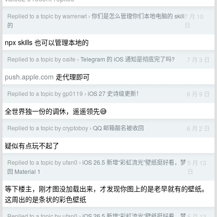
Replied to a topic by warrenwt
你们是怎么管理你们本地电脑的 skill
7 月 10
›
日
的
npx skills 也可以管理本地的
Replied to a topic by oaife
Telegram 的 iOS 通知是彻底完了吗?
7 月 3 日
›
push.apple.com
走代理即可
Replied to a topic by gp0119
iOS 27 史诗级更新！
6 月 9 日
›
全世界独一份的调休，遥遥领先😅
Replied to a topic by cryptoboy
QQ 邮箱靓名被收回
6 月 2 日
›
疑似有点玩不起了
Replied to a topic by ufan0
iOS 26.5 新增“彩虹流光”壁纸挺好看，梦
5 月 13
›
日
回 Material 1
等下楼主，刚才图没加载出来，才发现你图上的是老早就有的壁纸。
这周出的是条状的彩色壁纸
Replied to a topic by ufan0
iOS 26.5 新增“彩虹流光”壁纸挺好看，梦
5 月 13
›