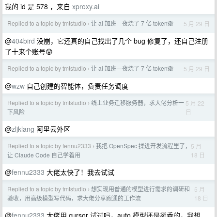
我的 id 是 578 ，来自
xproxy.ai
Replied to a topic by tmtstudio
让 ai 加班一夜烧了 7 亿 token🙈
5 月 29 日
›
@
404bird
没崩，它还真的自己找出了几个 bug 修复了，还自己注册
了十来个账号😟
Replied to a topic by tmtstudio
让 ai 加班一夜烧了 7 亿 token🙈
5 月 29 日
›
@
wzw
自己创建的智能体，负责任务调度
Replied to a topic by tmtstudio
线上业务迁移服务器，求大佬分析一
5 月 22
›
日
下风险
@
zljklang
阿里云外区
Replied to a topic by fennu2333
我把 OpenSpec 揉进开发流程里了，
5 月
›
18 日
让 Claude Code 自己学着用
@
fennu2333
大佬太快了！我去试试
Replied to a topic by tmtstudio
想实现用普通的模型进行需求的调研和
5 月
›
18 日
验收，用高级模型写代码，求大佬分享跑通的工作流
@
fennu2333
大佬用 cursor 试过吗，auto 模型还是挺香的，我想