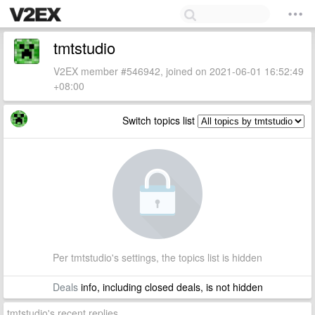
tmtstudio
V2EX member #546942, joined on 2021-06-01 16:52:49
+08:00
Switch topics list
Per tmtstudio's settings, the topics list is hidden
Deals
info, including closed deals, is not hidden
tmtstudio's recent replies