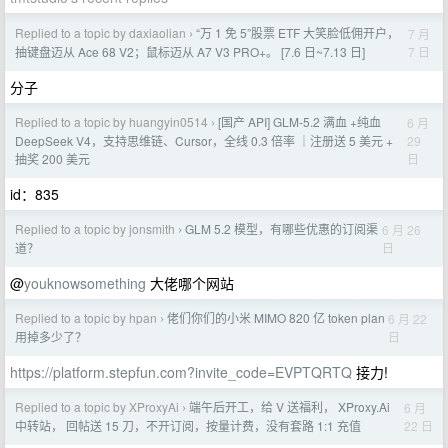
Replied to a topic by daxiaolian
“万 1 免 5”股票 ETF 大笑脸低佣开户，
7 月
›
7 日
抽键盘迈从 Ace 68 V2；鼠标迈从 A7 V3 PRO+。 [7.6 日~7.13 日]
分子
Replied to a topic by huangyin0514
[国产 API] GLM-5.2 满血 +纯血
6 月
›
29
DeepSeek V4，支持思维链、Cursor，全线 0.3 倍率 ｜注册送 5 美元 +
日
抽奖 200 美元
id：835
Replied to a topic by jonsmith
GLM 5.2 模型，有哪些优惠的订阅渠
6 月 26
›
日
道？
@
youknowsomething
大佬哪个网站
Replied to a topic by hpan
佬们你们的小米 MIMO 820 亿 token plan
6 月 22
›
日
用掉多少了？
https://platform.stepfun.com?invite_code=EVPTQRTQ
接力!
Replied to a topic by XProxyAi
端午后开工，给 V 送福利， XProxy.Ai
6 月
›
22 日
中转站， 回帖送 15 刀，不开订阅，按量计费，没有套路 1:1 充值