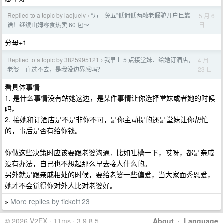
Replied to a topic by laojuelv
“万一免五”低佣低两融老倔驴开户巨靠
5 月 6
›
日
谱！继续山姆零食热卖 60 包～
分母+1
Replied to a topic by 3825995121
我早上 5 点接堂妹、给她订酒店，
4 月
›
23 日
老婆一直过不去，是我没边界感吗？
看具体事情
1. 是什么事情没有站她这边，是某件事情让你选择堂妹或者她的时候
吗。
2. 接她和订酒店是不是非你不可，是你主动提的还是堂妹让你帮忙
的，事后是否有给你钱。
你做这些决策时应该要跟老婆沟通，比如吐槽一下，哎呀，都是亲戚
没有办法，自己也不想起那么早去接人什么的。
另外就是跟亲戚相处的时候，要给老婆一些偏爱，当大家面秀恩爱，
她才不会觉得你对外人比对老婆好。
More replies by ticket123
»
© 2026 V2EX · 11ms · 3.9.8.5
About
·
Language