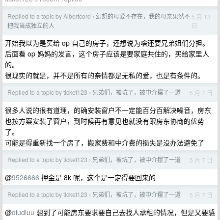
Replied to a topic by Albertcord
幻想的母爱不存在，我的母亲果然不
5 月 13
›
日
把我当成独立的人
开始我以为是买给 op 自己的房子，还想说为啥还要兄弟姐们分担。
后面看 op 妈妈的发言，这个房子应该是要家庭共住的，买给家里人
的。
很现实的就是，并不是所有的亲情都是无私的爱，也是有条件的。
Replied to a topic by ticket123
兄弟们，被坑了，被中介摆了一道
5 月 7 日
›
很多人说的很有道理，的确安装窗户不一定能百分百解决噪音，房东
也按方案安装了窗户，到时候再有意见也就没有跟房东协商的优势
了。
可能是得重新找一个房了，搬家费和中介费的损失是没办法避免了
Replied to a topic by ticket123
兄弟们，被坑了，被中介摆了一道
5 月 7 日
›
@
9526666
押金是 8k 呢，这个是一定得要回来的
Replied to a topic by ticket123
兄弟们，被坑了，被中介摆了一道
5 月 7 日
›
@
diudiuu
想到了可能房东要求要自己去找人承租的情况，但是又要感