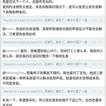
觉是在坑下一个人，击鼓传花似的。
查到的法律条文规定，未告知租客的情况下，是可以免责让房东退剩
下房租和押金的。
Replied to a topic by ticket123
兄弟们，被坑了，被中介摆了一道
5 月 7 日
›
@
evan1
你说的也有道理，高架桥和墙体共振的声音估计不能完全解
决，只希望有些用处吧
Replied to a topic by ticket123
兄弟们，被坑了，被中介摆了一道
5 月 7 日
›
@
neuthself
是的，很难遇到良心中介，深圳打工人那么多，租房的人
那么多，政府真的应该好好整改一下租房乱象
Replied to a topic by ticket123
兄弟们，被坑了，被中介摆了一道
5 月 7 日
›
@
HeSongZhou
那看样子效果是不错的，我也是问了豆包，他说三层
夹胶玻璃 + 断桥系统窗可以解决低频声音。就是怕房东觉得成本高，
不同意安装。
Replied to a topic by ticket123
兄弟们，被坑了，被中介摆了一道
5 月 7 日
›
补充一下，老婆是孕妇，所以现在是有些咽不下这口气，也怕老婆休
息不好