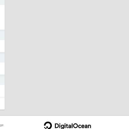
4
4
4
ge