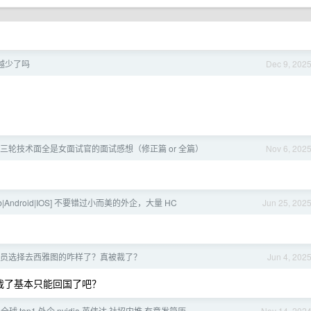
越少了吗
Dec 9, 202
三轮技术面全是女面试官的面试感想（修正篇 or 全篇）
Nov 6, 202
Web|Android|IOS] 不要错过小而美的外企，大量 HC
Jun 25, 202
员选择去西雅图的咋样了？真被裁了？
Jun 4, 202
 被裁了基本只能回国了吧？
> 全球 top1 外企 nvidia 英伟达 社招内推 有意发简历
Nov 14, 202