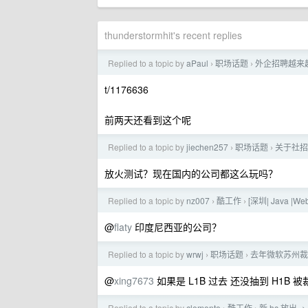
thunderstormhit's recent replies
Replied to a topic by
aPaul
职场话题
外企招聘越来
›
›
t/1176636
前两天还看到这个呢
Replied to a topic by
jiechen257
职场话题
关于社招
›
›
放火测试？现在国内的公司都这么玩吗？
Replied to a topic by
nz007
酷工作
[深圳| Java |
›
›
@
flaty
印度尼西亚的公司？
Replied to a topic by
wrwj
职场话题
去年微软苏州裁
›
›
@
xing7673
如果是 L1B 过去 还没抽到 H1B
Replied to a topic by
clemente
酷工作
新 hc 放出 -