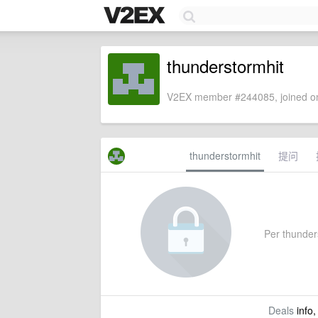
thunderstormhit
V2EX member #244085, joined on
thunderstormhit
提问
Per thunders
Deals
info,