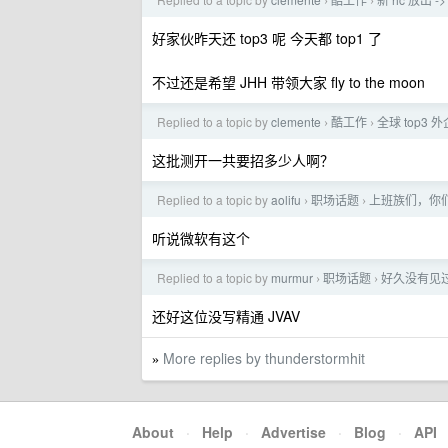
›
›
好家伙昨天还 top3 呢 今天都 top1 了
不过还是希望 JHH 带领大家 fly to the moon
Replied to a topic by
clemente
酷工作
全球 top3 
›
›
这批测开一共要招多少人啊？
Replied to a topic by
aolifu
职场话题
上班族们，你
›
›
听说微软有这个
Replied to a topic by
murmur
职场话题
好久没有见
›
›
还好这位没写精通 JVAV
More replies by thunderstormhit
»
About
·
Help
·
Advertise
·
Blog
·
API