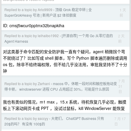
Replied to a topic by Arlo9909
顶级 Grok 稳定中转 | 全
1 天
›
前
SuperGrokHeavy 号池 | 新用户送 $2 体验额度
ID: cmsj5wcur0pptmx32bnapkiha
Replied to a topic by leihaibo1992
[开源自荐] 一个用 Go 从零打造的
2 天
›
前
Agent Harness
对这类基于命令匹配的安全防护我一直有个疑问，agent 稍微拐个弯
不就绕过了？比如写成 shell 脚本，写个 Python 脚本遍历删除或调用
os 包，除非不给终端权限，但不给几乎没法用，审批我坚持不了十分
钟
7 月
Replied to a topic by Zarhani
macos 中，休眠一段时间和触控板拖动变
›
31
得卡顿， windowserver 进程 CPU 占用超过 30%，可能是什么原因
日
我也有类似的情况，m1 max ，15.x 系统，待机恢复几乎必现，触摸
板上下滚动网页卡成 PPT ，没试过鼠标，kill WindowServer 能恢复
Replied to a topic by ssccyy
大佬们， ChatGPT Business 只有
7 月 17
›
日
20$的吗？ 有没有 100$的