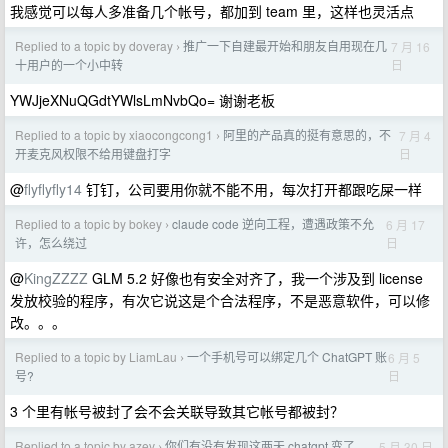
我感觉可以每人多准备几个帐号，都加到 team 里，这样也灵活点
Replied to a topic by doveray
推广一下自建最开始和朋友自用现在几
7 月 16
›
日
十用户的一个小中转
YWJjeXNuQGdtYWlsLmNvbQo= 谢谢老板
Replied to a topic by xiaocongcong1
阿里的产品真的挺有意思的，不
7 月 4
›
日
开麦克风权限不给用键盘打字
@
flyflyfly14
钉钉，公司要用你就不能不用，每次打开都跟吃屎一样
Replied to a topic by bokey
claude code 逆向工程，遭遇政策不允
6 月 17
›
日
许，怎么绕过
@
KingZZZZ
GLM 5.2 好像也有安全对齐了，我一个涉及到 license
发放校验的程序，有次它说这是个合法程序，不是恶意软件，可以修
改。。。
Replied to a topic by LiamLau
一个手机号可以绑定几个 ChatGPT 账
6 月 5
›
日
号?
3 个里有帐号被封了会不会关联导致其它帐号都被封？
Replied to a topic by azev
你们有没有发现这两天 chatgpt 变了
5 月 30 日
›