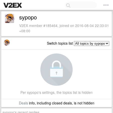
sypopo
V2EX member #185464, joined on 2016-08-04 22:33:01
+08:00
Switch topics list
Per sypopo's settings, the topics list is hidden
Deals
info, including closed deals, is not hidden
sypopo's recent replies