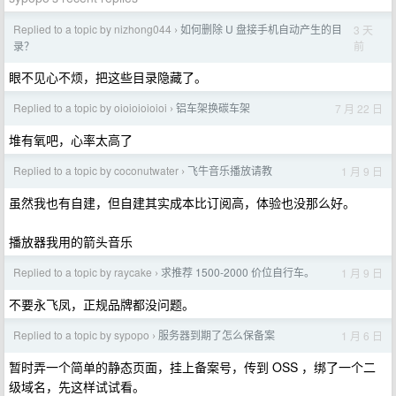
Replied to a topic by nizhong044
如何删除 U 盘接手机自动产生的目
3 天
›
前
录？
眼不见心不烦，把这些目录隐藏了。
Replied to a topic by oioioioioioi
铝车架换碳车架
7 月 22 日
›
堆有氧吧，心率太高了
Replied to a topic by coconutwater
飞牛音乐播放请教
1 月 9 日
›
虽然我也有自建，但自建其实成本比订阅高，体验也没那么好。
播放器我用的箭头音乐
Replied to a topic by raycake
求推荐 1500-2000 价位自行车。
1 月 9 日
›
不要永飞凤，正规品牌都没问题。
Replied to a topic by sypopo
服务器到期了怎么保备案
1 月 6 日
›
暂时弄一个简单的静态页面，挂上备案号，传到 OSS ，绑了一个二
级域名，先这样试试看。