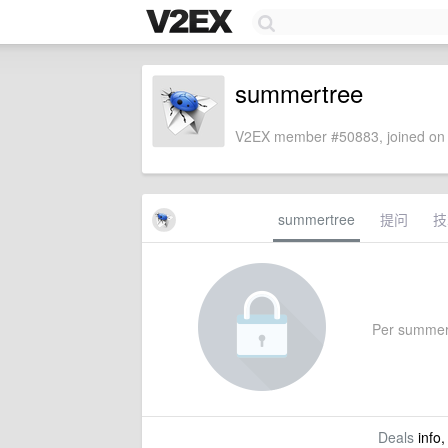
summertree
V2EX member #50883, joined on 
summertree
提问
技
Per summertr
Deals
info,