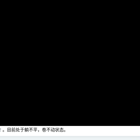
2
。目前处于躺不平，卷不动状态。