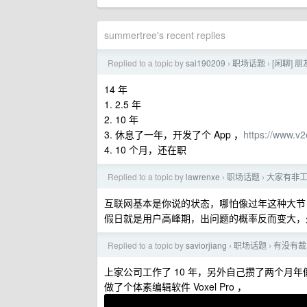
summertree's recent replies
Replied to a topic by
sai190209
职场话题
[闲聊]
›
›
14 年
1. 2.5 年
2. 10 年
3. 休息了一年，开发了个 App ，
https://www.v
4. 10 个月，还在职
Replied to a topic by
lawrenxe
职场话题
大家有非
›
›
互联网基本是你说的状态，哪怕像过年这种大节
假日就是用户高峰期，出问题的概率反而变大，
Replied to a topic by
saviorjiang
职场话题
有没有裁
›
›
上家公司工作了 10 年，另外自己攒了两个月年
做了个体素编辑软件 Voxel Pro ，