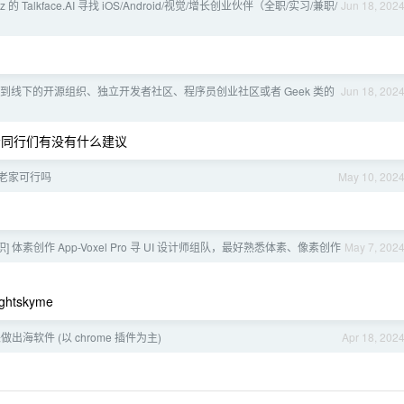
z 的 Talkface.AI 寻找 iOS/Android/视觉/增长创业伙伴（全职/实习/兼职/
Jun 18, 202
到线下的开源组织、独立开发者社区、程序员创业社区或者 Geek 类的
Jun 18, 202
，看看同行们有没有什么建议
老家可行吗
May 10, 202
] 体素创作 App-Voxel Pro 寻 UI 设计师组队，最好熟悉体素、像素创作
May 7, 202
tskyme
做出海软件 (以 chrome 插件为主)
Apr 18, 202