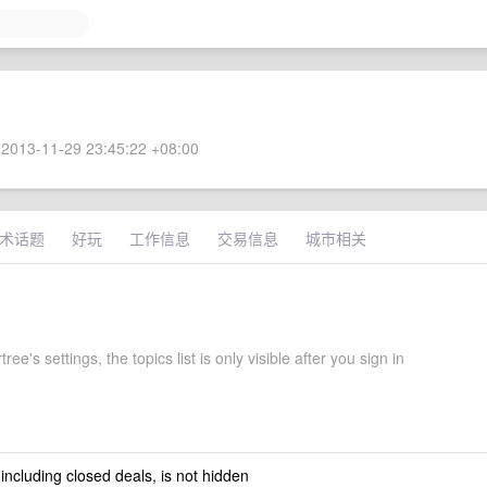
2013-11-29 23:45:22 +08:00
术话题
好玩
工作信息
交易信息
城市相关
ee's settings, the topics list is only visible after you sign in
 including closed deals, is not hidden