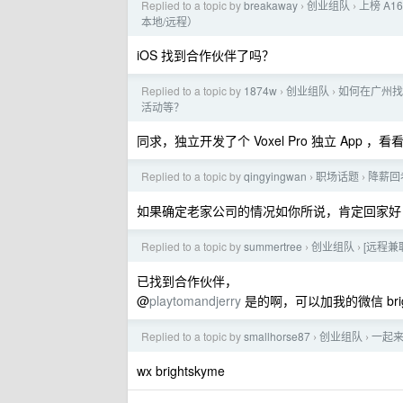
Replied to a topic by
breakaway
创业组队
上榜 A16
›
›
本地/远程）
iOS 找到合作伙伴了吗？
Replied to a topic by
1874w
创业组队
如何在广州找
›
›
活动等？
同求，独立开发了个 Voxel Pro 独立 App 
Replied to a topic by
qingyingwan
职场话题
降薪回
›
›
如果确定老家公司的情况如你所说，肯定回家好
Replied to a topic by
summertree
创业组队
[远程兼职
›
›
已找到合作伙伴，
@
playtomandjerry
是的啊，可以加我的微信 brigh
Replied to a topic by
smallhorse87
创业组队
一起来
›
›
wx brightskyme