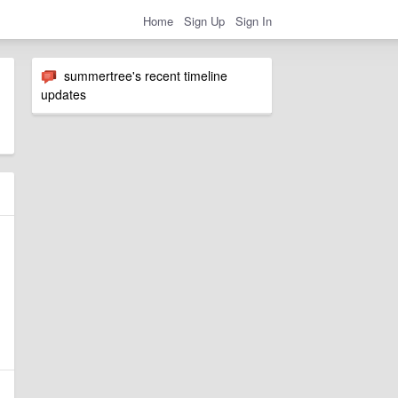
Home
Sign Up
Sign In
summertree's recent timeline
updates