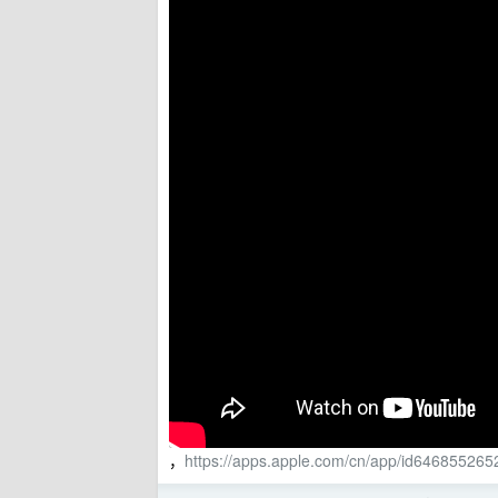
，
https://apps.apple.com/cn/app/id646855265