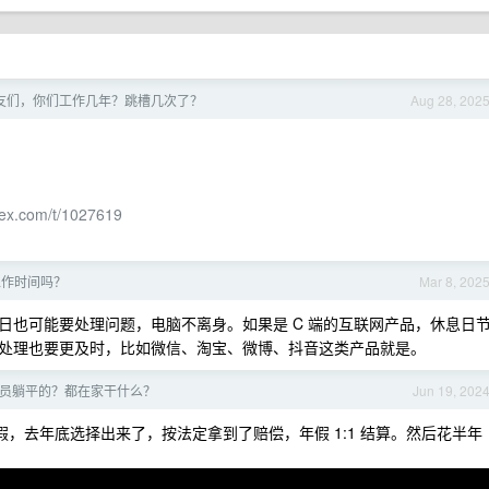
 朋友们，你们工作几年？跳槽几次了？
Aug 28, 202
2ex.com/t/1027619
工作时间吗？
Mar 8, 202
日也可能要处理问题，电脑不离身。如果是 C 端的互联网产品，休息日
处理也要更及时，比如微信、淘宝、微博、抖音这类产品就是。
员躺平的？都在家干什么？
Jun 19, 202
假，去年底选择出来了，按法定拿到了赔偿，年假 1:1 结算。然后花半年