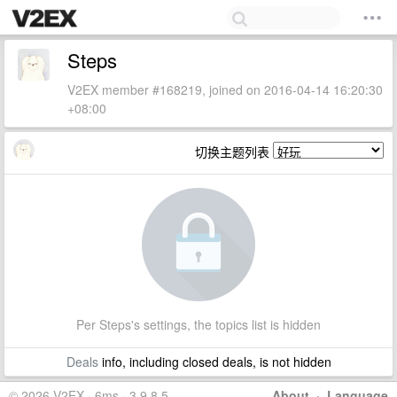
Steps
V2EX member #168219, joined on 2016-04-14 16:20:30
+08:00
切换主题列表
Per Steps's settings, the topics list is hidden
Deals
info, including closed deals, is not hidden
© 2026 V2EX · 6ms · 3.9.8.5
About
·
Language