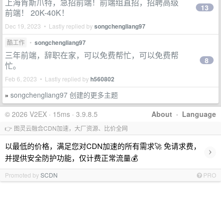
上海肯斯爪特，急招前端！前端组直招，招聘高级
13
前端！ 20K-40K！
Dec 19, 2023 • Lastly replied by
songchengliang97
酷工作
•
songchengliang97
三年前端，辞职在家，可以免费帮忙，可以免费帮
8
忙。
Feb 6, 2023 • Lastly replied by
h560802
songchengliang97 创建的更多主题
»
© 2026 V2EX · 15ms · 3.9.8.5
About
·
Language
👉 图灵云融合CDN加速，大厂资源、比价全网
以最低的价格，满足您对CDN加速的所有需求🚀 免请求费，
›
并提供安全防护功能，仅计费正常流量💰
Promoted by
SCDN
PRO