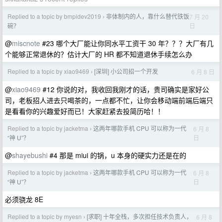
Replied to a topic by bmpidev2019
非体制内的人，靠什么替代铁饭
7 月 20
›
日
碗？
@
miscnote
#23 哪个大厂能让你同水平工资干 30 年？？？大厂有几
个能够正常退休的？估计大厂的 HR 都不知道退休手续怎么办
Replied to a topic by xiao9469
[深圳] 小公司招一个开发
6 月 8 日
›
@
xiao9469
#12 你说的对，我收回我刚才的话，贵司确实是家好公
司，老板招人进去只喝茶的，一点都不忙，让你会移动端前端后端只
是看看你的兴趣爱好而已！大家赶紧去投简历哈！！
Replied to a topic by jacketma
这两年哪款手机 CPU 可以称为一代
6 月 8
›
日
“神 U”？
@
shayebushi
#4 那是 miui 的锅，u 本身的硬实力还是在的
Replied to a topic by jacketma
这两年哪款手机 CPU 可以称为一代
6 月 8
›
日
“神 U”？
必须骁龙 8E
Replied to a topic by myesn
[求职] 十年全栈，多次担任技术负责人，
6 月 8
›