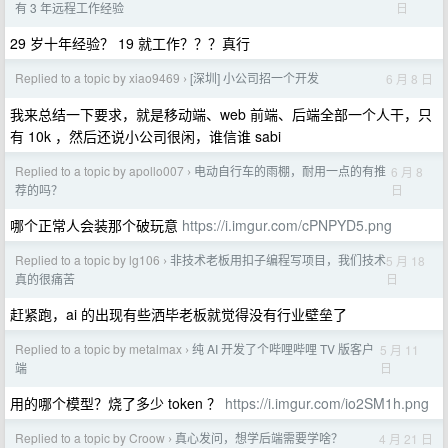
日
有 3 年远程工作经验
29 岁十年经验？ 19 就工作？？？真行
Replied to a topic by xiao9469
[深圳] 小公司招一个开发
6 月 8 日
›
我来总结一下要求，就是移动端、web 前端、后端全部一个人干，只
有 10k ，然后还说小公司很闲，谁信谁 sabi
Replied to a topic by apollo007
电动自行车的雨棚，耐用一点的有推
6 月 8
›
日
荐的吗？
哪个正常人会装那个破玩意
https://i.imgur.com/cPNPYD5.png
Replied to a topic by lg106
非技术老板用扣子编程写项目，我们技术
5 月 18
›
日
真的很痛苦
赶紧跑，ai 的出现有些洒毕老板就觉得没有行业壁垒了
Replied to a topic by metalmax
纯 AI 开发了个哔哩哔哩 TV 版客户
5 月 11
›
日
端
用的哪个模型？烧了多少 token ？
https://i.imgur.com/io2SM1h.png
Replied to a topic by Croow
真心发问，想学后端需要学啥？
4 月 21 日
›