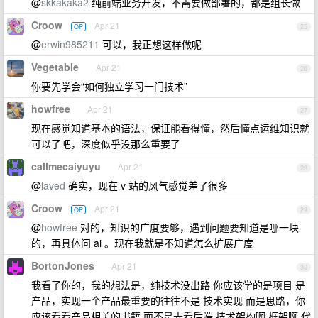
@
skkakaka2
纯前端业务开发，不需要做部署的，都是组长做
Croow
Apr 21
OP
25
@
erwin985211
可以，我正想这样做呢
Vegetable
Apr 21
26
你要先学会“如何独立学习一门技术”
howfree
Apr 21
27
现在感觉知道基本的语法，保证能看得懂，然后懂点运维知识就
可以了吧，深度似乎没那么重要了
callmecaiyuyu
Apr 21
28
@
laved
确实，现在 v 站的风气感觉差了很多
Croow
Apr 21
OP
29
@
howfree
对的，知识的广度要够，遇到问题要知道是哪一块
的，再具体问 ai 。现在我就是不知道怎么扩展广度
BortonJones
Apr 21
30
我看了你的，我的想法是，纯技术没出路 你应该学的是项目 是
产品，实现一个产品最重要的往往不是 技术实现 而是思路，你
应该看看产品相关的书籍 而不是去看后端 技术架构啊 框架啊 代