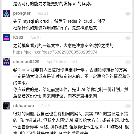
是否可行的能力才能更好的发挥 ai 的优势。
prosgtsr
Apr 21
65
先学 mysql 的 crud ，然后学 redis 的 crud ，够了
框架什么的知道咋用的就行了，先这样跑起来
K332
Apr 21
66
之前摸鱼看到的一篇文章，大意是注意安全防控之类的
https://juejin.cn/post/7630290760560295974
chenluo0429
Apr 21 via Android
67
@
Croow
除非有人愿意跟你详细聊一聊，否则给你推荐的方案
一定是随大流或者是针对特定的人的，不一定适合你的情况和你
的需求。
你应该做的是，给足前提条件，先让 AI 给你定制一份计划，然
后拿着这份计划再来问建议，而不是直接来问
nbhaohao
Apr 21
68
很好的问题, 我自己也会有相同的疑问, 其实 #62 的提议是不错
的, 我也尝试过, 但我个人感觉 AI 擅长给大方向, 或者主题, 比如
他会告诉你学 网络, 操作系统, 但是你让他生成 0 - 1 的教材, 很
难, 所以可能就是你说的 ai 给的质量很差.