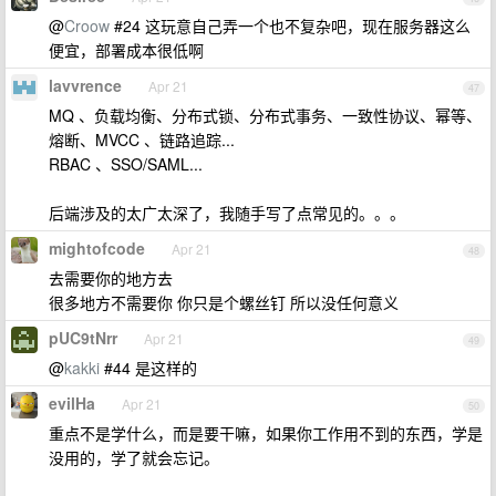
@
Croow
#24 这玩意自己弄一个也不复杂吧，现在服务器这么
便宜，部署成本很低啊
lavvrence
Apr 21
47
MQ 、负载均衡、分布式锁、分布式事务、一致性协议、幂等、
熔断、MVCC 、链路追踪...
RBAC 、SSO/SAML...
后端涉及的太广太深了，我随手写了点常见的。。。
mightofcode
Apr 21
48
去需要你的地方去
很多地方不需要你 你只是个螺丝钉 所以没任何意义
pUC9tNrr
Apr 21
49
@
kakki
#44 是这样的
evilHa
Apr 21
50
重点不是学什么，而是要干嘛，如果你工作用不到的东西，学是
没用的，学了就会忘记。