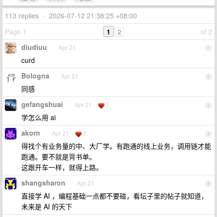
113 replies
•
2026-07-12 21:38:25 +08:00
Page 1
1
of 2
2
diudiuu
Apr 21
1
curd
Bologna
Apr 21
2
同感
gefangshuai
Apr 21
1
3
学怎么用 ai
akorn
Apr 21
1
4
得找个有业务量的中、大厂学。有跑通的线上业务，调用链才能
跑通。要不就是背书单。
这跟开车一样，就得上路。
shangsharon
Apr 21
5
直接学 AI ，编程基础一点都不要碰，看坛子里的帖子就知道，
未来是 AI 的天下