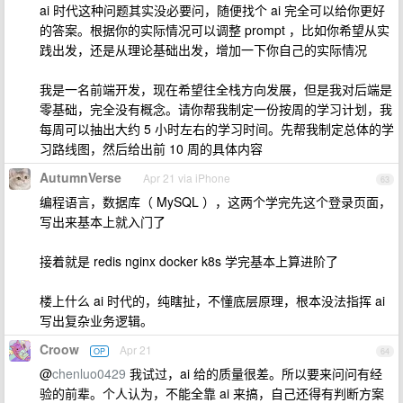
ai 时代这种问题其实没必要问，随便找个 ai 完全可以给你更好
的答案。根据你的实际情况可以调整 prompt ，比如你希望从实
践出发，还是从理论基础出发，增加一下你自己的实际情况
我是一名前端开发，现在希望往全栈方向发展，但是我对后端是
零基础，完全没有概念。请你帮我制定一份按周的学习计划，我
每周可以抽出大约 5 小时左右的学习时间。先帮我制定总体的学
习路线图，然后给出前 10 周的具体内容
AutumnVerse
Apr 21 via iPhone
63
编程语言，数据库（ MySQL ），这两个学完先这个登录页面，
写出来基本上就入门了
接着就是 redis nginx docker k8s 学完基本上算进阶了
楼上什么 ai 时代的，纯瞎扯，不懂底层原理，根本没法指挥 ai
写出复杂业务逻辑。
Croow
Apr 21
OP
64
@
chenluo0429
我试过，ai 给的质量很差。所以要来问问有经
验的前辈。个人认为，不能全靠 ai 来搞，自己还得有判断方案