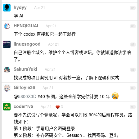
hydyy
Apr 21
85
学 AI
HENQIGUAI
Apr 21
86
下个 codex 直接和它一起干就行
linuxsogood
Apr 21
87
自己注册个域名，维护个个人博客或论坛，你就知道你该学啥
了。
SakuraYuki
Apr 21
88
找现成的项目案例用 ai 对着抄一遍，了解下逻辑和架构
Gilfoyle26
Apr 21
89
@
5800X3D
#40 神图，这些全部学完估计要 10 年
coder1v5
Apr 21
3
90
要不先试试写个登录呢，学会可以打败 90%的后端程序员。路
线如下：
第 1 阶段：手写用户名密码登录
第 2 阶段：补齐密码安全、Session 、找回密码、登出