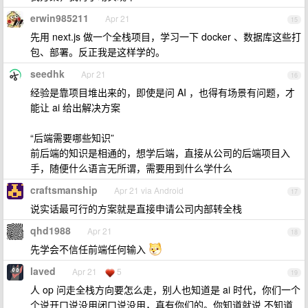
erwin985211
Apr 21
15
先用 next.js 做一个全栈项目，学习一下 docker 、数据库这些打
包、部署。反正我是这样学的。
seedhk
Apr 21
16
经验是靠项目堆出来的，即使是问 AI ，也得有场景有问题，才
能让 ai 给出解决方案
“后端需要哪些知识”
前后端的知识是相通的，想学后端，直接从公司的后端项目入
手，随便什么语言无所谓，需要用到什么学什么
craftsmanship
Apr 21 via Android
17
说实话最可行的方案就是直接申请公司内部转全栈
qhd1988
Apr 21
18
先学会不信任前端任何输入
laved
Apr 21
5
19
人 op 问走全栈方向要怎么走，别人也知道是 ai 时代，你们一个
个说开口说没用闭口说没用，真有你们的。你知道就说 不知道