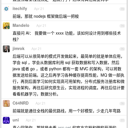
itechify
Apr 21
73
前端，那就 nodejs 框架做后端一把梭
Mandelo
Apr 21
74
直接问 AI： 我要做一个 xxxx 功能，该如何设计用到哪些技术
栈？
jimrok
Apr 21
75
后端可以从很简单的模式开发做起来，最简单的就是单体应用，
学会 sql ，学会从数据库利用 sql 获取数据和写入数据，然后
java 或者 go ，或者 python 都有一套 MVC 的架构，可以将数
据发送给前端。这之后再学习各种缓存提高性能，MQ 做一部执
行，再到后面学习如何实现高可用架构，分布式服务注册库和微
服务架构，再往后研究原生云，实现进程的调度。再往后估计要
看看机器学习，数据分析。
C64NRD
Apr 21
76
前端就是通往全栈的最优路线，用一个好模型，少走几年弯路
uni
Apr 21
77
真心回答你，那就是去看
asp.net
的官方文档和微软开源的