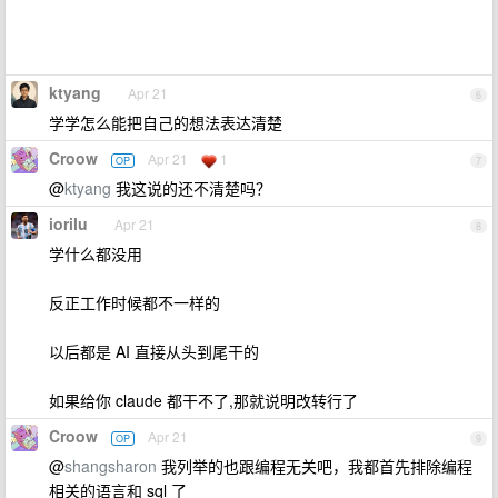
ktyang
Apr 21
6
学学怎么能把自己的想法表达清楚
Croow
Apr 21
1
OP
7
@
ktyang
我这说的还不清楚吗？
iorilu
Apr 21
8
学什么都没用
反正工作时候都不一样的
以后都是 AI 直接从头到尾干的
如果给你 claude 都干不了,那就说明改转行了
Croow
Apr 21
OP
9
@
shangsharon
我列举的也跟编程无关吧，我都首先排除编程
相关的语言和 sql 了