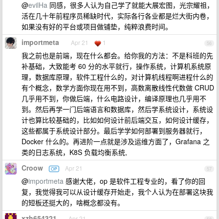
@
evilHa
同感，很多人认为自己学了就能大展宏图，光宗耀祖，
活在几十年前程序员稀缺时代，实际各行各业都是烂大街内卷，
如果没有好的平台或项目做铺垫，纯粹浪费时间。
importmeta
Apr 21
1
56
我之前也是前端，现在什么都会。给你我的方法：不是科班的先
补基础，大致能考 60 分的水平就行，操作系统，计算机系统原
理，数据库原理，软件工程什么的，对计算机线程啊进程什么的
有个概念，数学方面你现在用不到，高数离散线性代数做 CRUD
几乎用不到，你做后端，什么电路设计，编译原理也几乎用不
到。然后再学一门后端语言和数据库，然后学系统设计，系统设
计也算比较基础的，比如如何设计前后端交互，如何设计缓存，
这些都属于系统设计部分。最后学学如何部署到服务器就行，
Docker 什么的。再进阶一点就是涉及运维方面了，Grafana 之
类的日志系统，K8S 负载均衡系统,
Croow
Apr 21
OP
57
@
importmeta
感谢大佬，op 是软件工程专业的，看了你的回
复，我觉得我可以从设计缓存开始走，我个人认为在部署这块我
的短板还挺大的，啥概念都没有。
xzh654321
Apr 21