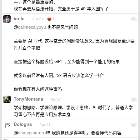
手，这个是最重要的；
现在再去从语法开始，完全属于是 49 年入国军了
iorilu
Apr 21
1
35
@
callmecaiyuyu
也不是风气问题
主要是 AI 时代, 这种空泛的问题没啥意义, 因为真想回复至少要
打几百个字把
直接把这个标题丢给 GPT , 至少能得到一个能用的结果
就像以前经常有人问, "xx 语言应该怎么学一样"
你看现在有人问这种事吗
TonyMontana
Apr 21
36
学架构思路、学理论原理、学设计思维，AI 时代了，普通人学
习重心不应再是应用技术本身
Bologna
Apr 21
37
@
shangsharon
#5 我感觉还是得学吧，要看懂代码内容