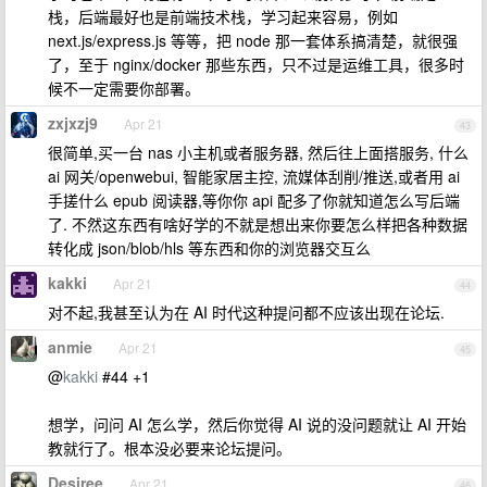
栈，后端最好也是前端技术栈，学习起来容易，例如
next.js/express.js 等等，把 node 那一套体系搞清楚，就很强
了，至于 nginx/docker 那些东西，只不过是运维工具，很多时
候不一定需要你部署。
zxjxzj9
Apr 21
43
很简单,买一台 nas 小主机或者服务器, 然后往上面搭服务, 什么
ai 网关/openwebui, 智能家居主控, 流媒体刮削/推送,或者用 ai
手搓什么 epub 阅读器,等你你 api 配多了你就知道怎么写后端
了. 不然这东西有啥好学的不就是想出来你要怎么样把各种数据
转化成 json/blob/hls 等东西和你的浏览器交互么
kakki
Apr 21
44
对不起,我甚至认为在 AI 时代这种提问都不应该出现在论坛.
anmie
Apr 21
45
@
kakki
#44 +1
想学，问问 AI 怎么学，然后你觉得 AI 说的没问题就让 AI 开始
教就行了。根本没必要来论坛提问。
Desiree
Apr 21
46