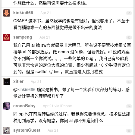
你想做什么，然后再说需要什么技术栈。
kinkin666
Apr 21
51
CSAPP 这本书，虽然我学的也没有很好，但也够用了，不至于
看到稍微难一点的东西就觉得是做不出来的魔法
sampeng
Apr 21
52
我自己用 ai 撸 swift 就感觉非常明显。所有说不要管技术细节直
接学 ai 的都是放屁，做 demo 没问题，但要做好。ai 说的方案
你不判断一个你试试。。。一些简单的 bug ，我自己有经验我
可以非常快速的定位大概的位置，很少有超过 10 分钟没有定位
到的。但是 swiftui 写 ios ，就直接进入炼丹模式
xitler
Apr 21
53
@
kinkin666
确实是神书，做了每一个实验和大部分的练习，感
觉对计算机的理解都升华了
crocoBaby
Apr 21 via iPhone
54
同 op 也在前端转后端的过程，我觉得先要懂概念，技术语法那
种用到再学，没有概念，你问 ai 都不知道问什么
systemGuest
Apr 21
55