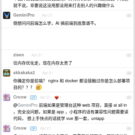
就不说，非要说这没用那没用来打击别人的兴趣做什么
GeminiPro
Apr 21
20
倒想问问前端怎么学，AI 搞前端到底靠谱不。
zisen
Apr 21
21
往内存优化走，现在内存太贵了
skkakaka2
Apr 21
22
你确定你是前端？ nginx 和 docker 都没接触过你是怎么部署项
目的？？？
Croow
Apr 21
1
OP
23
@
GeminiPro
前端如果是管理台这种 web 项目，直接 ai all in
，完全没问题，如果是 app ，小程序的话有兼容性问题需要读
代码， 想上手快点的话就学 vue 那一套，uniapp
Croow
Apr 21
OP
24