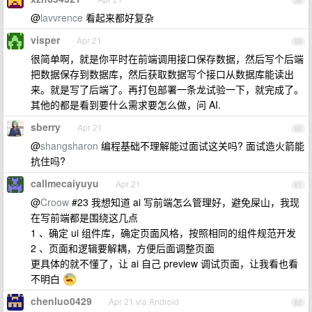
58
@
lavvrence
看起来都好复杂
visper
Apr 21
59
很简单啊，就是你平时在前端调用接口保存数据，然后写个后端
把数据保存到数据库，然后获取数据写个接口从数据库能读出
来。就是写了后端了。再打包部署一条龙试验一下，就完成了。
其他的都是看到要什么需求要怎么做，问 AI.
sberry
Apr 21
60
@
shangsharon
编程基础不理解能过面试这关吗? 面试造火箭能
抗住吗?
callmecaiyuyu
Apr 21
61
@
Croow
#23 我想知道 ai 写前端怎么管理好，避免屎山，我现
在写前端都是围绕这几点
1 、确定 ui 组件库，确定页面风格，按照相同的组件规范开发
2 、页面和逻辑要解耦，方便后面调整页面
更具体的就不懂了，让 ai 自己 preview 调试页面，让我看也看
不明白
chenluo0429
Apr 21 via Android
62