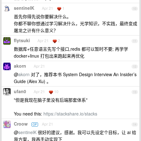
sentinelK
Apr 21
1
10
首先你得先说你要解决什么。
你都不聊你想通过学习解决什么，光学知识，不实践，最终变成
屠龙之计有什么意义？
flytsuki
Apr 21
2
11
数据库+任意语言先写个接口,redis 都可以暂时不要; 再学学
docker+linux 打包出来跑起来再优化
akorn
Apr 21
12
@
akorn
对了，推荐本书 System Design Interview An Insider’s
Guide (Alex Xu) 。
ufan0
Apr 21
10
13
"但是我现在脑子里没有后端那套体系"
You need this:
https://stackshare.io/stacks
Croow
Apr 21
OP
14
@
sentinelK
很好的建议，感谢。我可以先设定个目标，让 ai 给
我方案，我再手动实现下