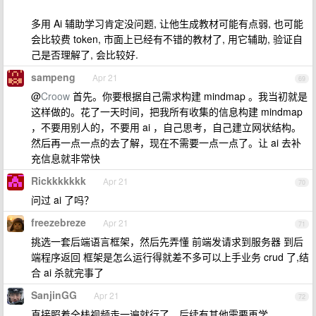
多用 Ai 辅助学习肯定没问题, 让他生成教材可能有点弱, 也可能
会比较费 token, 市面上已经有不错的教材了, 用它辅助, 验证自
己是否理解了, 会比较好.
sampeng
Apr 21
69
@
Croow
首先。你要根据自己需求构建 mindmap 。我当初就是
这样做的。花了一天时间，把我所有收集的信息构建 mindmap
，不要用别人的，不要用 ai ，自己思考，自己建立网状结构。
然后再一点一点的去了解，现在不需要一点一点了。让 ai 去补
充信息就非常快
Rickkkkkkk
Apr 21
70
问过 ai 了吗？
freezebreze
Apr 21
71
挑选一套后端语言框架，然后先弄懂 前端发请求到服务器 到后
端程序返回 框架是怎么运行得就差不多可以上手业务 crud 了,结
合 ai 杀就完事了
SanjinGG
Apr 21
72
直接照着全栈视频走一遍就行了，后续有其他需要再学