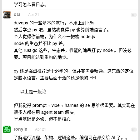
学习怎么看日志。
ota
Apr 21
83
devops 的一些基本的就行，不用上到 k8s
然后学点 py 吧，虽然我觉得 py 也算前端语言了。
个人觉得你前端，为什么不一把梭 node.js
node 的生态并不比 py 差。
其他 rust go 这些，生态差，性能的确吊打 py node 。但没必
要。项目能达到重构的地步。
py 还是强烈推荐是个必学的，但并非需要精通。这东西的定位
是胶水语言。主要后面干活的还是他的 FFI
----以上是一般论---
但我觉得 prompt + vibe + harnes 的 se 思维很重要。其实现在
很多人都在用 agent team 解决。
学点基础是必修，但不是核心。
ronyin
Apr 21
84
了解运行流程、架构、逻辑这些。编程现在都交给 AI 了。。