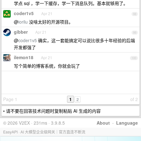
学点 sql ，学一下缓存，学一下消息队列。基本就够用了。
coder1v5
Apr 21
98
@
iorilu
没啥太好的开源项目。
gibber
Apr 21
99
@
coder1v5
确实，这一套能搞定可以说比很多十年经验的后端
开发都强了
ilemon18
Apr 21
100
写个简单的博客系统，你就会玩了
Page 1
1
of 2
2
• 请不要在回答技术问题时复制粘贴 AI 生成的内容
© 2026 V2EX · 231ms · 3.9.8.5
About
·
Language
EasyAPI · AI 大模型企业级网关｜官方直连不断流