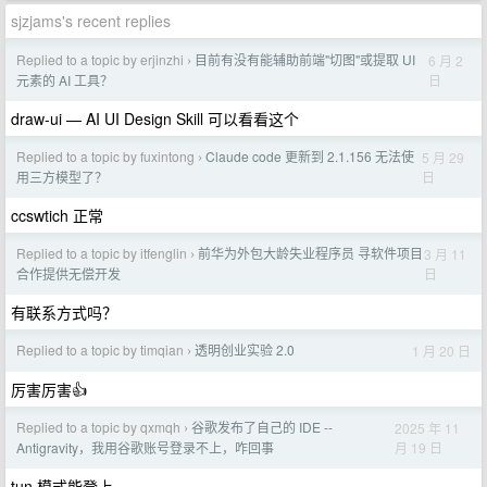
sjzjams's recent replies
Replied to a topic by erjinzhi
目前有没有能辅助前端"切图"或提取 UI
6 月 2
›
日
元素的 AI 工具？
draw-ui — AI UI Design Skill 可以看看这个
Replied to a topic by fuxintong
Claude code 更新到 2.1.156 无法使
5 月 29
›
日
用三方模型了？
ccswtich 正常
Replied to a topic by itfenglin
前华为外包大龄失业程序员 寻软件项目
3 月 11
›
日
合作提供无偿开发
有联系方式吗？
Replied to a topic by timqian
透明创业实验 2.0
1 月 20 日
›
厉害厉害👍
Replied to a topic by qxmqh
谷歌发布了自己的 IDE --
2025 年 11
›
月 19 日
Antigravity，我用谷歌账号登录不上，咋回事
tun 模式能登上