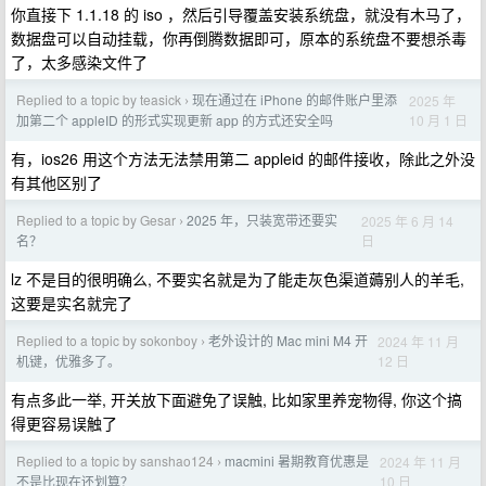
你直接下 1.1.18 的 iso ，然后引导覆盖安装系统盘，就没有木马了，
数据盘可以自动挂载，你再倒腾数据即可，原本的系统盘不要想杀毒
了，太多感染文件了
Replied to a topic by teasick
现在通过在 iPhone 的邮件账户里添
2025 年
›
10 月 1 日
加第二个 appleID 的形式实现更新 app 的方式还安全吗
有，ios26 用这个方法无法禁用第二 appleid 的邮件接收，除此之外没
有其他区别了
Replied to a topic by Gesar
2025 年，只装宽带还要实
2025 年 6 月 14
›
日
名？
lz 不是目的很明确么, 不要实名就是为了能走灰色渠道薅别人的羊毛,
这要是实名就完了
Replied to a topic by sokonboy
老外设计的 Mac mini M4 开
2024 年 11 月
›
12 日
机键，优雅多了。
有点多此一举, 开关放下面避免了误触, 比如家里养宠物得, 你这个搞
得更容易误触了
Replied to a topic by sanshao124
macmini 暑期教育优惠是
2024 年 11 月
›
10 日
不是比现在还划算？