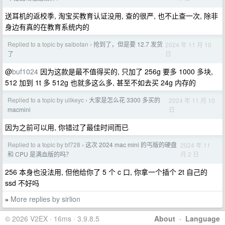
送耳机的返校季, 淘宝买教育认证没用, 查的很严, 也不止查一次, 除非
身边有真的在教育系统内的
Replied to a topic by saibotan
抢到了，但是要 12.7 发货
2024 年 11 月 10
›
日
了
@
buf1024
因为这款是最不值得买的, 只加了 256g 要多 1000 多块,
512 加到 1t 多 512g 也就多这么多, 甚至不如去买 24g 内存的
Replied to a topic by ulikeyc
大家是怎么花 3300 多买的
2024 年 11 月 10
›
日
macmini
因为之前可以用, 你错过了最佳时间而已
Replied to a topic by bf728
这次 2024 mac mini 的丐版的硬盘
2024 年 11
›
月 2 日
和 CPU 是满血版的吗？
256 本身也没法用, 但他给你了 5 个 c 口, 你拿一个插个 2t 自己的
ssd 不好吗
More replies by sirlion
»
© 2026 V2EX · 16ms · 3.9.8.5
About
·
Language