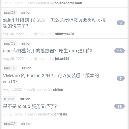
Jan 20, 2023 • Lastly replied by
bojackhorseman
macOS
•
sirlion
safari 升级到 16 之后，怎么关闭标签页会移动 x 按
9
钮的位置了？
Sep 30, 2022 • Lastly replied by
sh0wm4k3r
macOS
•
sirlion
mac 有哪些好用的播放器？原生 arm 通用的
35
Aug 29, 2022 • Lastly replied by
joker999
macOS
•
sirlion
VMware 的 Fusion 22H2，可以安装哪个版本的
7
win10？
Aug 1, 2022 • Lastly replied by
sirlion
iCloud
•
sirlion
是不是 icloud 服务又坏了？
16
Jun 28, 2022 • Lastly replied by
christin
macOS
•
sirlion