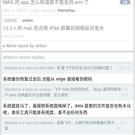
MAS 的 app 怎么知道是不是支持 arm 了
19
May 31, 2022 • Lastly replied by
PatrixHou
macOS
•
sirlion
12.3.1 的 mac 在点亮 iPad 屏幕后网络延迟变大
May 5, 2022
More topics by sirlion
»
sirlion's recent replies
Replied to a topic by qhd1988
悲,看飞牛的日志,估计已经被扫盘了
2 月 4 日
›
系统备份恢复过去后,也能从 edge 直接看到密码
Replied to a topic by ucaime
飞牛 NAS 的信任危机， 0Day 漏洞导致用
2 月
›
2 日
户 NAS 及网盘文件全面泄露，官方装死
系统盘挂马了，直接把系统盘格掉了，data 盘里的文件是否也有木马
呢，查杀工具只能查系统盘，查不出任何东西
Replied to a topic by tmtstudio
逃离飞牛，大佬们有没有数据迁移方
2 月 2
›
日
案