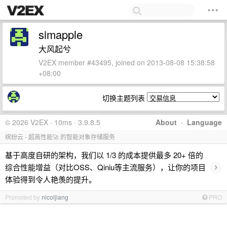
simapple
大风起兮
V2EX member #43495, joined on 2013-08-08 15:38:58
+08:00
切换主题列表
© 2026 V2EX · 10ms · 3.9.8.5
About
·
Language
缤纷云 - 超高性能🚀 的智能对象存储服务
基于高度自研的架构，我们以 1/3 的成本提供最多 20+ 倍的
›
综合性能增益（对比OSS、Qiniu等主流服务），让你的项目
体验得到令人艳羡的提升。
Promoted by
nicoljiang
PRO