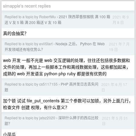
simapple's recent replies
Replied to a topic by RobertWu
2021 陕西翠香猕猴桃 满 100 箱
2021 年 9
›
月 8 日
送 V 友 5 箱 满 200 箱送 V 友 10 箱
真的会抽奖？
Replied to a topic by evilStart
Nodejs 之后， Python 在 Web
2021 年 7 月
›
19 日
开发领域还有啥优势么？
web 开发 一般不光是 web 交互逻辑的处理，往往还包括很多数据和
文件的处理，再加上一些脚本工作和离线数据处理，这些都加起来，
成熟的 web 开发语言 python php ruby 都是很有优势的
Replied to a topic by cs5117155
PHP 高并发日志丢失问
2021 年 6 月 17
›
日
题
加个锁 试试 file_put_contents 第三个参数可以加锁，另外上面几行，
检查文件 创建 权限，有什么意义？
Replied to a topic by jatsz2020
深圳什么牌子的西瓜比较
2021 年 5 月 31
›
日
甜？
小凤瓜