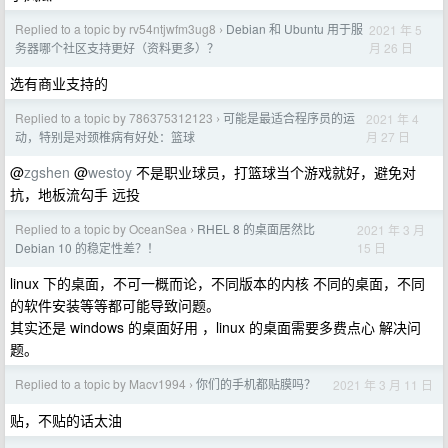
Replied to a topic by rv54ntjwfm3ug8
Debian 和 Ubuntu 用于服
2021 年 5
›
月 26 日
务器哪个社区支持更好（资料更多）？
选有商业支持的
Replied to a topic by 786375312123
可能是最适合程序员的运
2021 年 4
›
月 27 日
动，特别是对颈椎病有好处：篮球
@
zgshen
@
westoy
不是职业球员，打篮球当个游戏就好，避免对
抗，地板流勾手 远投
Replied to a topic by OceanSea
RHEL 8 的桌面居然比
2021 年 3 月
›
15 日
Debian 10 的稳定性差？！
linux 下的桌面，不可一概而论，不同版本的内核 不同的桌面，不同
的软件安装等等都可能导致问题。
其实还是 windows 的桌面好用 ，linux 的桌面需要多费点心 解决问
题。
Replied to a topic by Macv1994
你们的手机都贴膜吗？
2021 年 3 月 11 日
›
贴，不贴的话太油