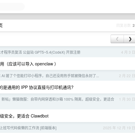
页
回复总数
2
❮
❯
I] 天才程序员复活 公益站 GPT5~5.4(CodeX) 开放注册
4 月 3 
天用（应该可以导入 openclaw ）
础靠 AI 搓了个佳能打印小程序，自己还没用热乎就被微信永封了...
2 月 22 
是通用的 IPP 协议直接与打印机通讯?
新帖」懒猫微服：自带内网穿透和沙箱 100% 隔离，超级安全，更适合
1 月 30 
安全，更适合 Clawdbot
上班写代码偷懒的工作流 [前端版本]
2025 年 12 月 19 