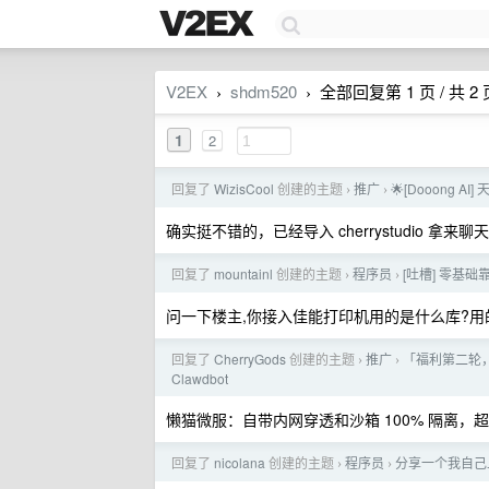
V2EX
shdm520
全部回复第 1 页 / 共 2 
›
›
1
2
回复了
WizisCool
创建的主题
推广
🌟[Dooong A
›
›
确实挺不错的，已经导入 cherrystudio 拿来聊
回复了
mountainl
创建的主题
程序员
[吐槽] 零基
›
›
问一下楼主,你接入佳能打印机用的是什么库?用的
回复了
CherryGods
创建的主题
推广
「福利第二轮，
›
›
Clawdbot
懒猫微服：自带内网穿透和沙箱 100% 隔离，超级
回复了
nicolana
创建的主题
程序员
分享一个我自己
›
›