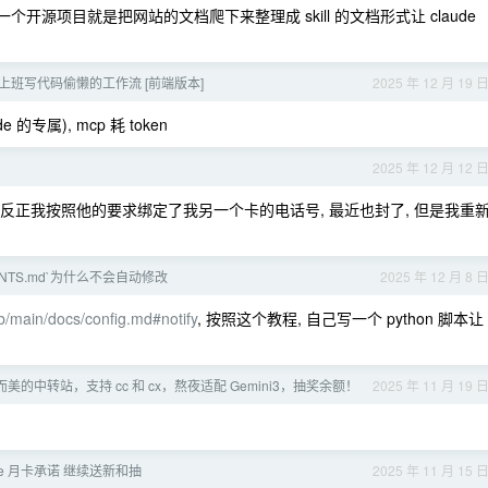
有一个开源项目就是把网站的文档爬下来整理成 skill 的文档形式让 claude
上班写代码偷懒的工作流 [前端版本]
2025 年 12 月 19 
 的专属), mcp 耗 token
了
2025 年 12 月 12 
 反正我按照他的要求绑定了我另一个卡的电话号, 最近也封了, 但是我重
GENTS.md`为什么不会自动修改
2025 年 12 月 8 
b/main/docs/config.md#notify
, 按照这个教程, 自己写一个 python 脚本让
而美的中转站，支持 cc 和 cx，熬夜适配 Gemini3，抽奖余额！
2025 年 11 月 19 
de 月卡承诺 继续送新和抽
2025 年 11 月 15 