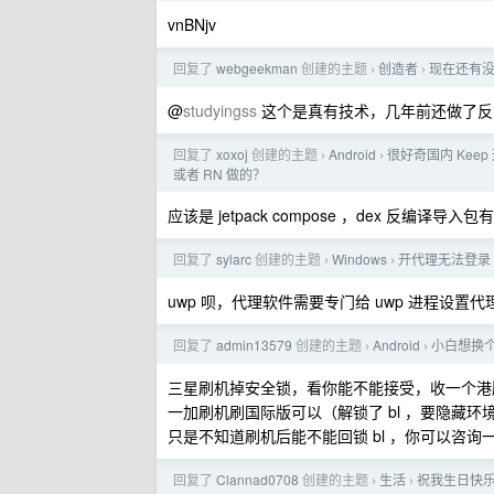
vnBNjv
回复了
webgeekman
创建的主题
创造者
现在还有没
›
›
@
studyingss
这个是真有技术，几年前还做了反
回复了
xoxoj
创建的主题
Android
很好奇国内 Keep 
›
›
或者 RN 做的？
应该是 jetpack compose ，dex 反编译导入包有 a
回复了
sylarc
创建的主题
Windows
开代理无法登录 O
›
›
uwp 呗，代理软件需要专门给 uwp 进程设置代
回复了
admin13579
创建的主题
Android
小白想换
›
›
三星刷机掉安全锁，看你能不能接受，收一个港
一加刷机刷国际版可以（解锁了 bl ，要隐藏环境，
只是不知道刷机后能不能回锁 bl ，你可以咨询
回复了
Clannad0708
创建的主题
生活
祝我生日快
›
›