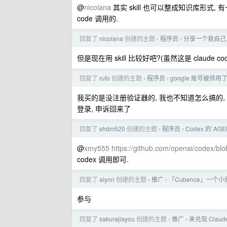
@
nicolana
其实 skill 也可以整成知识库形式, 
code 调用的.
回复了
nicolana
创建的主题
程序员
分享一个我自己
›
›
但是现在用 skill 比较好吧?(虽然这是 claude code
回复了
rufo
创建的主题
程序员
google 账号被停用
›
›
我买的是没注册验证器的, 我也不知道怎么搞的,
登录, 申诉回来了
回复了
shdm520
创建的主题
程序员
Codex 的`A
›
›
@
xmy555
https://github.com/openai/codex/blo
codex 调用即可.
回复了
alynn
创建的主题
推广
「Cubence」一个小
›
›
参与
回复了
sakurajiayou
创建的主题
推广
来兑现 Clau
›
›