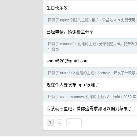
生日快乐呀！
回复了
tbphp
创建的主题
推广
公益站 API 免费使用-可
›
›
已经申请，感谢楼主分享
回复了
channg01
创建的主题
分享创造
hi，我开
›
›
年会员
shdm520@gmail.com
回复了
brian512
创建的主题
Android
开发了一款敲木
›
›
现在个人要发布 app 很难了
回复了
wxmomomowx
创建的主题
Android
2052
›
›
应该就三星吧，看你这需求都可以偏到苹果了
1
2