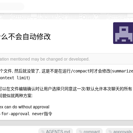
什么不会自动修改
rmation mentioned may be changed or developed.
这个文件, 然后就没管了, 这是不是在运行
时才会修改(
/compact
summarize
)
ontext limit
de 那样可以在文件编辑确认时让用户选择
/
只同意这一次
默认允许本次聊天的所有
目前貌似就两种方案:
x can do without approval
指令
-for-approval never
AGENTS.md
compact
approvals