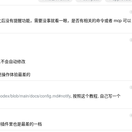
务之后没有提醒功能，需要没事就看一眼，是否有相关的命令或者 mcp 可以
么不会自动修改
 里面是操作体验最差的
codex/blob/main/docs/config.md#notify
, 按照这个教程, 自己写一个
 编程的插件里也是最差的一档