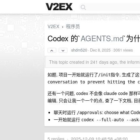
V2EX
程序员
›
Codex 的`
AGENTS.md
`为
shdm520
·
Dec 8, 2025
· 3061 views
This topic created in 241 days ago, the info
如题, 项目一开始就运行了
指令, 生成了
/init
conversation to prevent hitting the c
还有一个问题, codex 不会像 claude co
, 只会让我一个一个的点, 查了一下文档, 
编辑
聊天时运行
: choose what Code
/approvals
一开始就运行
codex --full-auto --ask
5 replies
•
2025-12-09 10:48:58 +08:00