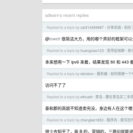
sdlearn's recent replies
Replied to a topic by
cai314494687
分享创造
创办
›
›
@
lowett
很简洁大方，用的哪个弄好的框架可以
Replied to a topic by
huangxiao123
宽带症候群
各
›
›
本来想用一下 ipv6 来着，结果发现 80 和 44
Replied to a topic by
delubon
服务器
如何搭建一个
›
›
访问不了了
Replied to a topic by
ethusdt
青岛
要在青岛买二手房
›
›
泰和郡的高层不知道卖完没，身边有人在这个楼
Replied to a topic by
chengkai1853
程序员
我写的
›
›
很少去知乎了，装 B 的，营销的，三两句就能