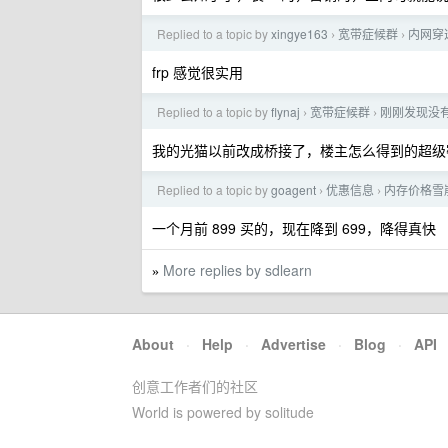
Replied to a topic by
xingye163
宽带症候群
内网穿
›
›
frp 感觉很实用
Replied to a topic by
flynaj
宽带症候群
刚刚发现没有
›
›
我的光猫以前改成桥接了，楼主怎么得到的超级
Replied to a topic by
goagent
优惠信息
内存价格雪
›
›
一个月前 899 买的，现在降到 699，降得真快
More replies by sdlearn
»
About
·
Help
·
Advertise
·
Blog
·
API
创意工作者们的社区
World is powered by solitude