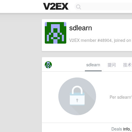
sdlearn
V2EX member #48904, joined on 
sdlearn
提问
技术
Per sdlearn'
Deals
info,