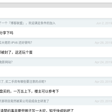
了一个『博客联盟』，欢迎满足条件的加入
Jun 2, 201
分享下吗
位大佬的 IPV6 还好使吗？
Apr 26, 201
3 都被封了，这还玩个蛋
电影网站？
Apr 24, 201
了, 买二手房有哪些要注意的点呢?
Apr 23, 201
盘买的，一万五上下，楼主可以参考下
开源项目竟然被某公司说成自主研发了
Apr 23, 201
说清楚的事非要兜圈子写一大坨，知乎快成贴吧了