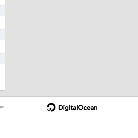
9
9
9
ge