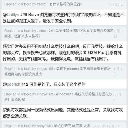
Replied to a topic by tramm
有什么推荐的浏览器?
1 月 26 日
›
@
Caitlyn
#29 Brave 浏览器每次登陆京东淘宝都要验证，不知道是不
是拦截的跟踪太狠了，触发了安全机制。
Replied to a topic by zictos
为什么罗技鼠标明明很容易变双击以及滚轮
1 月 7
›
日
回滚，还那么多人推荐？
感觉日常办公用不用纠结什么罗技什么的吧，反正我罗技、蝰蛇什么
的都买过，换来换去也就那样，现在用的漫步者 G3M Pro 我感觉挺
好用的，无线有线都可以，我懒得充电，就插线当有线用了。
Replied to a topic by xingye163
请教下 chrome 浏览器登录部分论坛
1 月 4
›
日
或者网站的时候没有反应
@
poorich
#12 可能是的了，我安装了这个插件
Replied to a topic by xingye163
windows11 系统关联的格式总是失效
1 月 3
›
日
是什么原因呢
貌似每次都是同一视频格式出问题，其他格式还是正常，关联我每次
都是全选关联，
Replied to a topic by baby0w0
最近在研究 ai 变声 太爽
2025 年 12 月 30
›