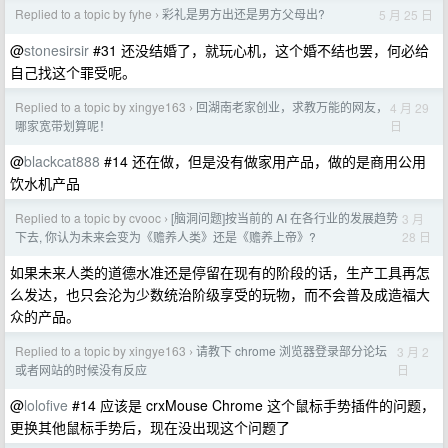
Replied to a topic by fyhe
彩礼是男方出还是男方父母出?
5 月 25 日
›
@
stonesirsir
#31 还没结婚了，就玩心机，这个婚不结也罢，何必给
自己找这个罪受呢。
Replied to a topic by xingye163
回湖南老家创业，求教万能的网友，
4 月 29
›
日
哪家宽带划算呢！
@
blackcat888
#14 还在做，但是没有做家用产品，做的是商用公用
饮水机产品
Replied to a topic by cvooc
[脑洞问题]按当前的 AI 在各行业的发展趋势
3 月
›
28 日
下去, 你认为未来会变为《赡养人类》还是《赡养上帝》?
如果未来人类的道德水准还是停留在现有的阶段的话，生产工具再怎
么发达，也只会沦为少数统治阶级享受的玩物，而不会普及成造福大
众的产品。
Replied to a topic by xingye163
请教下 chrome 浏览器登录部分论坛
3 月 2
›
日
或者网站的时候没有反应
@
lolofive
#14 应该是 crxMouse Chrome 这个鼠标手势插件的问题，
更换其他鼠标手势后，现在没出现这个问题了