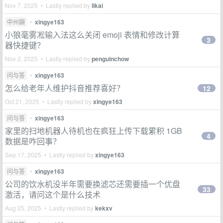
Nov 7, 2025 • Lastly replied by
likai
中州韻
•
xingye163
小狼毫雾凇输入法这么关闭 emoji 表情和修改计算
3
器快捷键？
Nov 2, 2025 • Lastly replied by
penguinchow
问与答
•
xingye163
怎么给老年人维护抖音推荐喜好？
12
Oct 21, 2025 • Lastly replied by
xingye163
问与答
•
xingye163
家里的扫地机器人待机也在疯狂上传下载累积 1GB
4
数据是咋回事？
Sep 17, 2025 • Lastly replied by
xingye163
问与答
•
xingye163
公司的饮水机没半年需要换滤芯还需要插一个优盘
33
激活，请问这个是什么技术
Aug 25, 2025 • Lastly replied by
kekxv