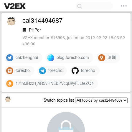
cai314494687
🏢
PHPer
V2EX member #16996, joined on 2012-02-22 18:06:52
+08:00
caizhenghai
blog.forecho.com
深圳
forecho
forecho
forecho
17tntJRzz1jAR5vHNEbPVcqBKyFJLfeZQ4
Switch topics list