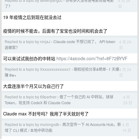
Replied to a topic by sevenyangcc
你有多久没有进电影院看电影
6 月 24
›
日
了？
19 年疫情之后到现在就没去过
疫情的时候不能去，后面有了宝宝也没时间和机会去了
Replied to a topic by ninjaJ
Claude code 不想订阅了， API token
4 月 29
›
日
选哪家？
可以来试试我创办的中转站
https://4aicode.com/?ref=8F72BYVF
Replied to a topic by Xxxxxxxxxxxxxxx1
期权经验分享&晒单--1 天爆
4 月 24
›
日
赚 8w+
大盘连涨半个月又以为自己行了
Replied to a topic by 69partner
做了一个自己的 AI 中转站，球球
4 月
›
23 日
Token，现支持 CodeX 和 Claude Code
Claude max 不封号吗？我用了半天就封号了
Replied to a topic by murongxdb
再次宣传一下 AI Accounts Hub，新
4 月
›
15 日
增了 CLI 模式 / 本地中转功能