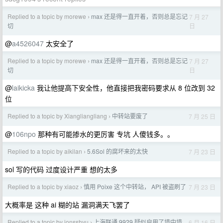
Replied to a topic by morewe
max 还是得一直开着，否则总是忘记
7 月 27
›
日
切
@
a4526047
太安全了
Replied to a topic by morewe
max 还是得一直开着，否则总是忘记
7 月 27
›
日
切
@
laikicka
我让他提高下安全性，他直接把我密码要求从 8 位改到 32
位
Replied to a topic by Xiangliangliang
中转站要废了
7 月 25 日
›
@
106npo
那种有可能掺水的更厉害 专坑 人傻钱多。。
Replied to a topic by aikilan
5.6Sol 的腐坏来的太快
7 月 23 日
›
sol 写的代码 过度设计严重 想的太多
Replied to a topic by xiaoz
慎用 Poixe 这个中转站， API 被盗刷了
7 月 23 日
›
大概率是 这种 ai 糊的站 漏洞满天飞罢了
Replied to a topic by jonsshyu
上海联通 9929 疑似启用了墙中墙
6 月 16 日
›