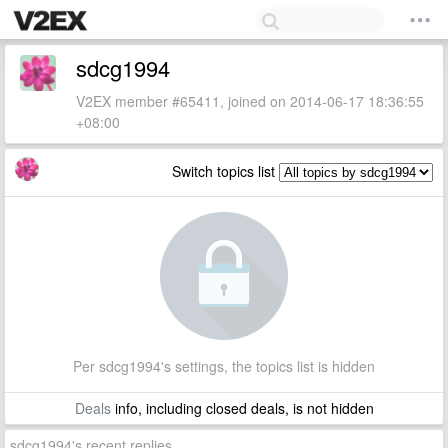
sdcg1994
V2EX member #65411, joined on 2014-06-17 18:36:55
+08:00
Switch topics list
Per sdcg1994's settings, the topics list is hidden
Deals
info, including closed deals, is not hidden
sdcg1994's recent replies