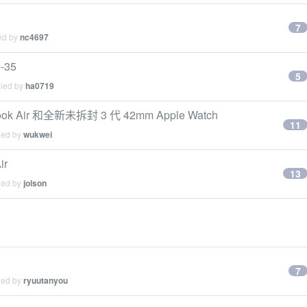
7
ied by
nc4697
-35
5
lied by
ha0719
 Air 和全新未拆封 3 代 42mm Apple Watch
11
ied by
wukwei
ir
13
ied by
jolson
7
ied by
ryuutanyou