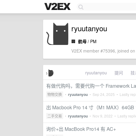
ryuutanyou
🏢
航母
/ PM
V2EX member #75396, joined on 
ryuutanyou
提问
技
有做代购吗，需要代购一个 Framework Lapt
物物交换
•
ryuutanyou
•
Sep 24, 2025
• Lastly rep
出 Macbook Pro 14 寸（M1 MAX）64GB 
二手交易
•
ryuutanyou
•
Nov 9, 2022
• Lastly repl
询价+出 MacBook Pro14 有 AC+