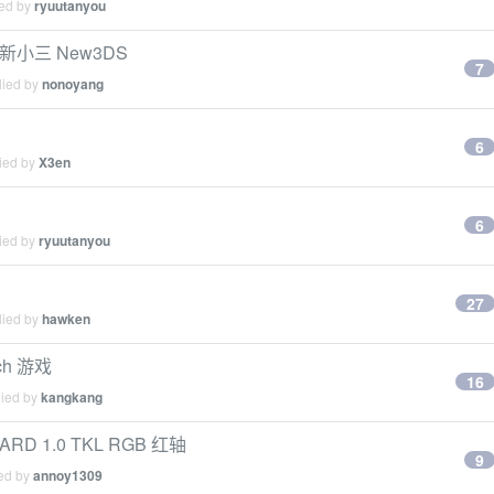
ied by
ryuutanyou
新小三 New3DS
7
lied by
nonoyang
6
lied by
X3en
6
lied by
ryuutanyou
27
lied by
hawken
h 游戏
16
lied by
kangkang
 1.0 TKL RGB 红轴
9
ied by
annoy1309