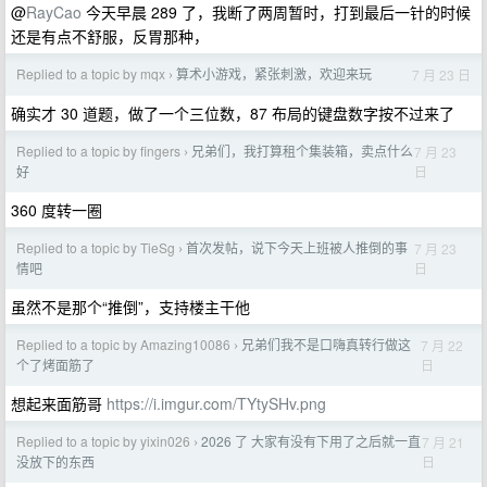
@
RayCao
今天早晨 289 了，我断了两周暂时，打到最后一针的时候
还是有点不舒服，反胃那种，
Replied to a topic by mqx
算术小游戏，紧张刺激，欢迎来玩
7 月 23 日
›
确实才 30 道题，做了一个三位数，87 布局的键盘数字按不过来了
Replied to a topic by fingers
兄弟们，我打算租个集装箱，卖点什么
7 月 23
›
日
好
360 度转一圈
Replied to a topic by TieSg
首次发帖，说下今天上班被人推倒的事
7 月 23
›
日
情吧
虽然不是那个“推倒”，支持楼主干他
Replied to a topic by Amazing10086
兄弟们我不是口嗨真转行做这
7 月 22
›
日
个了烤面筋了
想起来面筋哥
https://i.imgur.com/TYtySHv.png
Replied to a topic by yixin026
2026 了 大家有没有下用了之后就一直
7 月 21
›
日
没放下的东西