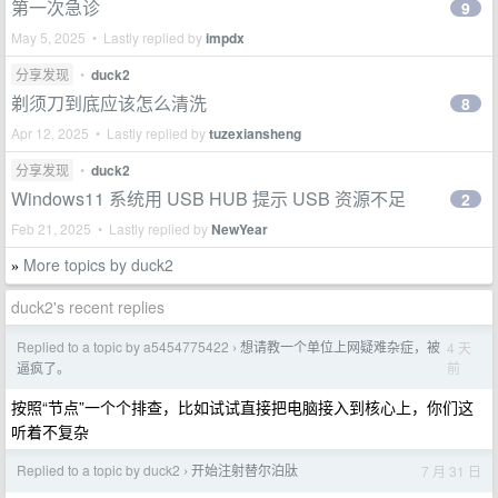
第一次急诊
9
May 5, 2025 • Lastly replied by
impdx
分享发现
•
duck2
剃须刀到底应该怎么清洗
8
Apr 12, 2025 • Lastly replied by
tuzexiansheng
分享发现
•
duck2
Windows11 系统用 USB HUB 提示 USB 资源不足
2
Feb 21, 2025 • Lastly replied by
NewYear
More topics by duck2
»
duck2's recent replies
Replied to a topic by a5454775422
想请教一个单位上网疑难杂症，被
4 天
›
前
逼疯了。
按照“节点”一个个排查，比如试试直接把电脑接入到核心上，你们这
听着不复杂
Replied to a topic by duck2
开始注射替尔泊肽
7 月 31 日
›