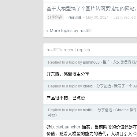
基于大模型搞了个图片转网页链接的网站
分享创造
•
rustiiiiii
•
May 30, 2024
• Lastly replied
More topics by rustiiiiii
»
rustiiiiii's recent replies
Replied to a topic by
admin666
推广
永久免费容器产品：
›
›
好东西，感谢博主分享
Replied to a topic by
idoubi
分享创造
我写了一个 AI L
›
›
产品很不错，已点赞
Replied to a topic by
rustiiiiii
分享创造
Chrome 插件
›
›
神器）
@
LuckyLauncher
确实，当前阶段的价值还是在「
价值，随着大模型的能力的迭代，大项目引入 Cur