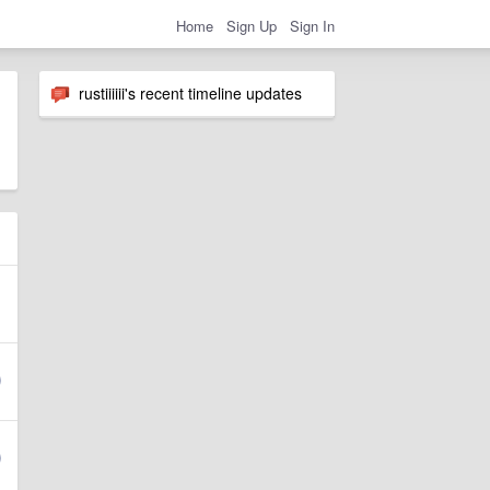
Home
Sign Up
Sign In
rustiiiiii's recent timeline updates