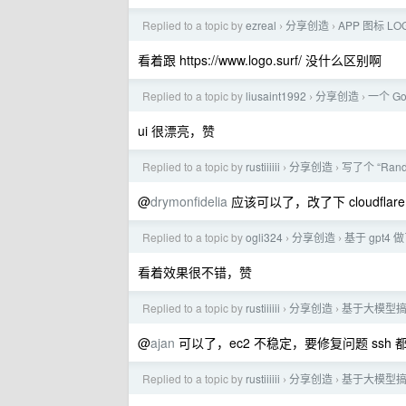
Replied to a topic by
ezreal
分享创造
APP 图标 
›
›
看着跟 https://www.logo.surf/ 没什么区别啊
Replied to a topic by
liusaint1992
分享创造
一个 Go
›
›
ui 很漂亮，赞
Replied to a topic by
rustiiiiii
分享创造
写了个 “Rand
›
›
@
drymonfidelia
应该可以了，改了下 cloudfla
Replied to a topic by
ogli324
分享创造
基于 gpt
›
›
看着效果很不错，赞
Replied to a topic by
rustiiiiii
分享创造
基于大模型
›
›
@
ajan
可以了，ec2 不稳定，要修复问题 ssh
Replied to a topic by
rustiiiiii
分享创造
基于大模型
›
›