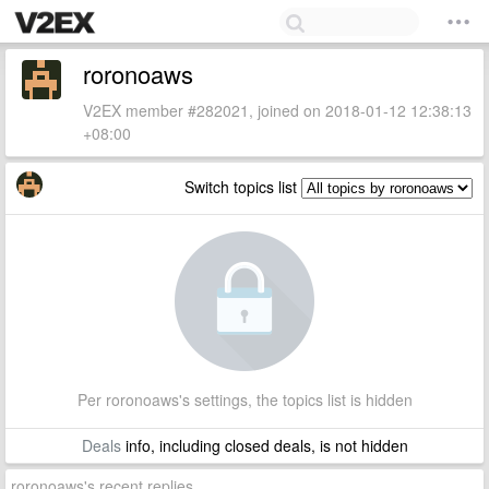
roronoaws
V2EX member #282021, joined on 2018-01-12 12:38:13
+08:00
Switch topics list
Per roronoaws's settings, the topics list is hidden
Deals
info, including closed deals, is not hidden
roronoaws's recent replies