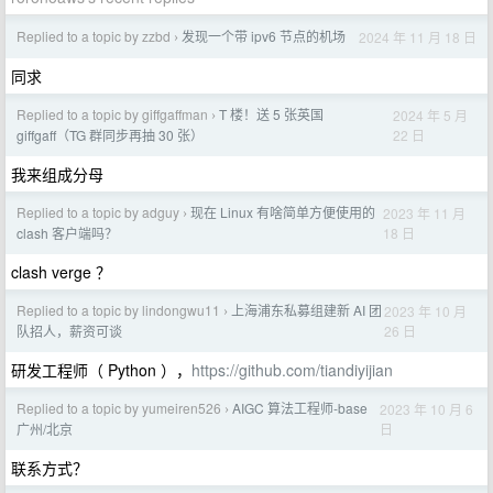
Replied to a topic by zzbd
发现一个带 ipv6 节点的机场
2024 年 11 月 18 日
›
同求
Replied to a topic by giffgaffman
T 楼！送 5 张英国
2024 年 5 月
›
22 日
giffgaff（TG 群同步再抽 30 张）
我来组成分母
Replied to a topic by adguy
现在 Linux 有啥简单方便使用的
2023 年 11 月
›
18 日
clash 客户端吗？
clash verge ？
Replied to a topic by lindongwu11
上海浦东私募组建新 AI 团
2023 年 10 月
›
26 日
队招人，薪资可谈
研发工程师（ Python ），
https://github.com/tiandiyijian
Replied to a topic by yumeiren526
AIGC 算法工程师-base
2023 年 10 月 6
›
日
广州/北京
联系方式？