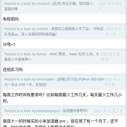
Replied to a topic by nicolasX
[北京] 央企正编，组内缺人，
2023 年 9 月 9
›
日
直接内推
有校招吗
Replied to a topic by imherer
自家红心猕猴桃上市了😋， 中秋送
2023 年 9
›
月 1 日
礼佳品🧺，送 v 站福利回帖抽奖🥝！
分母+1
Replied to a topic by tackey
AIGC 赛道， base 北京/上海，大
2023 年 3 月
›
28 日
量招人中速来啊～
还招实习吗
Replied to a topic by amandalee
[远程] [实习生] Python 320-500
2022 年 4
›
月 3 日
元一天(8 小时一天，无加班）
每周工作时间有要求吗？比如每周最少工作几天，每天最少工作几小
时。
Replied to a topic by balabalaguguji
加湿器有推荐吗？
2021 年 12 月 7 日
›
我双十一的时候买的小米加湿器 pro ，现在用了有一个月了，还不