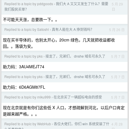
Replied to a topic by pddgoods
我们大 A 又又又发生了什么？需要
5 月 29
›
日
我们股民买单？
不可能天天涨，总要跌一下。。
Replied to a topic by Satoshl
真有人能在大 A 挣到钱吗？
5 月 26 日
›
现在买半导体的，也别太开心，20cm 绿色，几天就把收益都收
回。。落袋为安。
Replied to a topic by pks
接龙了，兄弟们， dnshe 域名可永久了
5 月 7 日
›
助力码：3AU4MEJT74
Replied to a topic by pks
接龙了，兄弟们， dnshe 域名可永久了
5 月 7 日
›
助力码：6D6AGM87FL
Replied to a topic by miku999
在北京买了一辆超标电自的感受
5 月 7 日
›
现在北京就是有你们这些低 X 人口，才想疏解到河北，以后户口肯定
是越来越严格。。。
Replied to a topic by WebHub
各位大佬们，你们 win 系统安装了什
4 月 28
›