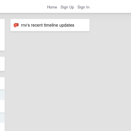
Home
Sign Up
Sign In
rnv's recent timeline updates
5
4