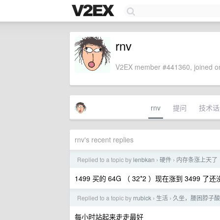
rnv
V2EX member #441360, joined on
rnv
提问
技术话
rnv's recent replies
Replied to a topic by
lenbkan
硬件
内存条涨上天了
›
›
1499 买的 64G （ 32*2 ）现在涨到 3499 
Replied to a topic by
rrubick
生活
久坐，腰困脖子酸
›
›
每小时站起来走走最好