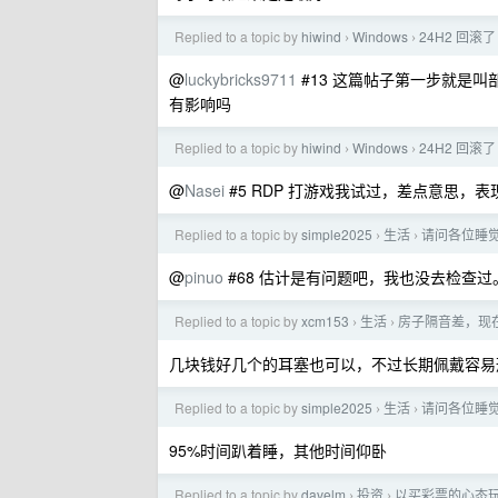
Replied to a topic by
hiwind
Windows
24H2 回滚
›
›
@
luckybricks9711
#13 这篇帖子第一步就是叫部
有影响吗
Replied to a topic by
hiwind
Windows
24H2 回滚
›
›
@
Nasei
#5 RDP 打游戏我试过，差点意思，表现次
Replied to a topic by
simple2025
生活
请问各位睡
›
›
@
pinuo
#68 估计是有问题吧，我也没去检查
Replied to a topic by
xcm153
生活
房子隔音差，现
›
›
几块钱好几个的耳塞也可以，不过长期佩戴容易
Replied to a topic by
simple2025
生活
请问各位睡
›
›
95%时间趴着睡，其他时间仰卧
Replied to a topic by
davelm
投资
以买彩票的心态
›
›