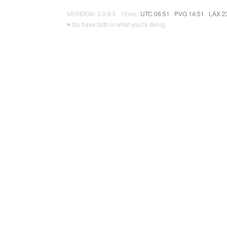
VERSION: 3.9.8.5 · 10ms ·
UTC 06:51
·
PVG 14:51
·
LAX 2
♥ Do have faith in what you're doing.