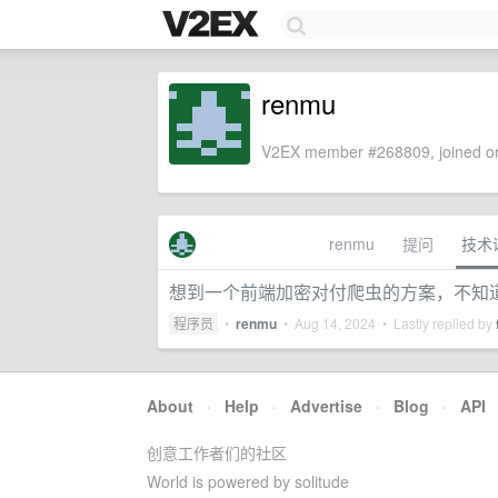
renmu
V2EX member #268809, joined on
renmu
提问
技术
想到一个前端加密对付爬虫的方案，不知
程序员
•
renmu
•
Aug 14, 2024
• Lastly replied by
About
·
Help
·
Advertise
·
Blog
·
API
创意工作者们的社区
World is powered by solitude