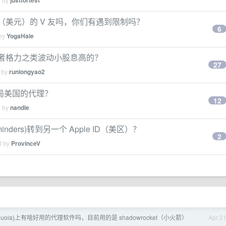
justfortest
（美元）的 V 友吗，你们有遇到限制吗？
6
 by
YogaHale
或者格力之类波动小股息高的？
27
d by
runlongyao2
局美国的代理？
12
d by
nandie
minders)转到另一个 Apple ID（美区）？
2
d by
ProvinceV
sequoia)上有啥好用的代理软件吗，目前用的是 shadowrocket（小火箭）
Apr 2