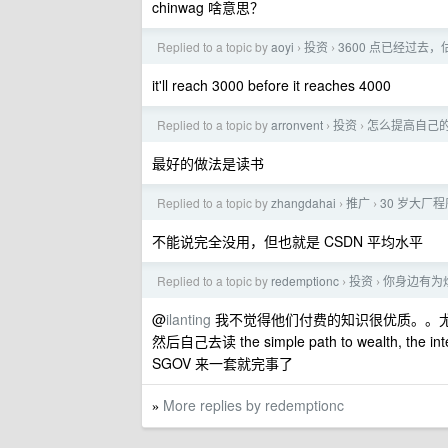
chinwag 啥意思？
Replied to a topic by
aoyi
投资
3600 点已经过去，估
›
›
it'll reach 3000 before it reaches 4000
Replied to a topic by
arronvent
投资
怎么提高自己
›
›
最好的做法是读书
Replied to a topic by
zhangdahai
推广
30 岁大厂
›
›
不能说完全没用，但也就是 CSDN 平均水平
Replied to a topic by
redemptionc
投资
你身边有为
›
›
@
ilanting
我不觉得他们付费的知识很优质。。尤
然后自己去读 the simple path to wealth, the inte
SGOV 来一套就完事了
More replies by redemptionc
»