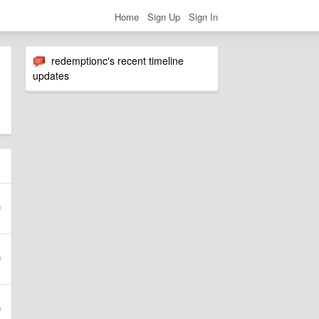
Home
Sign Up
Sign In
redemptionc's recent timeline
updates