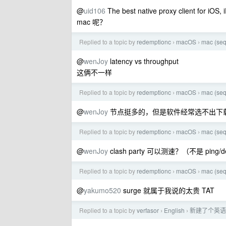
@
uid106
The best native proxy client for iOS,
mac 呢？
Replied to a topic by
redemptionc
macOS
mac (
›
›
@
wenJoy
latency vs throughput
这俩不一样
Replied to a topic by
redemptionc
macOS
mac (
›
›
@
wenJoy
节点挺多的，但是软件经常选不出下
Replied to a topic by
redemptionc
macOS
mac (
›
›
@
wenJoy
clash party 可以测速？（不是 ping/de
Replied to a topic by
redemptionc
macOS
mac (
›
›
@
yakumo520
surge 就属于我说的太贵 TAT
Replied to a topic by
verfasor
English
新建了个英语聊
›
›