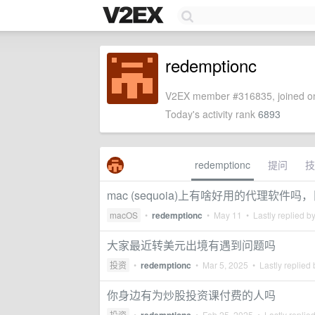
redemptionc
V2EX member #316835, joined on
Today's activity rank
6893
redemptionc
提问
技
mac (sequoia)上有啥好用的代理软件吗，
macOS
•
redemptionc
•
May 11
• Lastly replied b
大家最近转美元出境有遇到问题吗
投资
•
redemptionc
•
Mar 5, 2025
• Lastly replied
你身边有为炒股投资课付费的人吗
投资
•
•
Feb 25, 2025
• Lastly replie