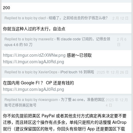
200
Replied to a topic by clacf
结婚了，之前给出去的份子钱怎么收？
2 月 12 日
›
你就当这种人过的不太行，自洽点
Replied to a topic by maxwellz
有 claude code 订阅的，记得去领
2 月 6
›
日
opus 4.6 的 50 刀
https://i.imgur.com/dZrXWNw.png
感谢～已领取
https://i.imgur.com/agAJ0Rd.png
Replied to a topic by XavierOops
iPod touch 16 到祸啦
2025 年 12 月 26 日
›
在国内用 Google FI ？ OP 还是有钱的
https://i.imgur.com/agAJ0Rd.png
Replied to a topic by ricwangcom
为了整 ac one，准备把国区
2025 年 12 月
›
4 日
账号迁移到美区账号
你不如先提前把美区 PayPal 或者其他支付方式搞定再来决定要不要
迁移，而且转区这个操作有点多余，单纯只是照片的话慢慢 AirDrop
就行（建议保留国区的账号，你回头有些银行 App 还是要国区下载