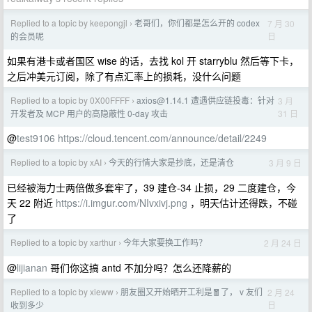
Replied to a topic by keepongjl
老哥们，你们都是怎么开的 codex
7 月 30
›
日
的会员呢
如果有港卡或者国区 wise 的话，去找 kol 开 starryblu 然后等下卡，
之后冲美元订阅，除了有点汇率上的损耗，没什么问题
Replied to a topic by 0X00FFFF
axios@1.14.1
遭遇供应链投毒：针对
3 月
›
31 日
开发者及 MCP 用户的高隐蔽性 0-day 攻击
@
test9106
https://cloud.tencent.com/announce/detail/2249
Replied to a topic by xAI
今天的行情大家是抄底，还是清仓
3 月 9 日
›
已经被海力士两倍做多套牢了，39 建仓-34 止损，29 二度建仓，今
天 22 附近
https://i.imgur.com/NIvxivj.png
，明天估计还得跌，不碰
了
Replied to a topic by xarthur
今年大家要换工作吗？
2 月 24 日
›
@
lijianan
哥们你这搞 antd 不加分吗？怎么还降薪的
Replied to a topic by xieww
朋友圈又开始晒开工利是🧧了， v 友们
2 月 24
›
日
收到多少