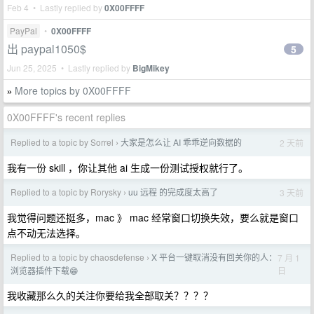
Feb 4 • Lastly replied by
0X00FFFF
PayPal
•
0X00FFFF
出 paypal1050$
5
Jun 25, 2025 • Lastly replied by
BigMikey
More topics by 0X00FFFF
»
0X00FFFF's recent replies
Replied to a topic by Sorrel
大家是怎么让 AI 乖乖逆向数据的
2 天前
›
我有一份 skill ，你让其他 ai 生成一份测试授权就行了。
Replied to a topic by Rorysky
uu 远程 的完成度太高了
3 天前
›
我觉得问题还挺多，mac 》 mac 经常窗口切换失效，要么就是窗口
点不动无法选择。
Replied to a topic by chaosdefense
X 平台一键取消没有回关你的人：
7 月 1
›
日
浏览器插件下载😁
我收藏那么久的关注你要给我全部取关？？？？