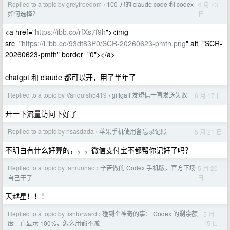
Replied to a topic by greyfreedom
100 刀的 claude code 和 codex
6 月 23
›
日
如何选择？
<a href="
https://ibb.co/rfXs7f9h
"><img
src="
https://i.ibb.co/93dt83P0/SCR-20260623-pmth.png
" alt="SCR-
20260623-pmth" border="0"></a>
chatgpt 和 claude 都可以开，用了半年了
Replied to a topic by Vanquish5419
giffgaff 发短信一直发送失败
6 月 17 日
›
开一下流量访问下好了
Replied to a topic by nsasdada
苹果手机使用备忘录记账
5 月 21 日
›
不明白有什么好算的，，，微信支付宝不都帮你记好了吗？
Replied to a topic by tanrunhao
辛苦做的 Codex 手机版，官方下场
5 月 20
›
日
自己干了
天越星！！！
Replied to a topic by fishforward
碰到个神奇的事： Codex 的剩余额
5 月
›
15 日
度一直显示 100%，怎么用都不减