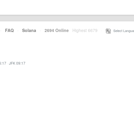
·
FAQ
·
Solana
·
2694 Online
Highest 6679
·
Select Langua
6:17
·
JFK 09:17