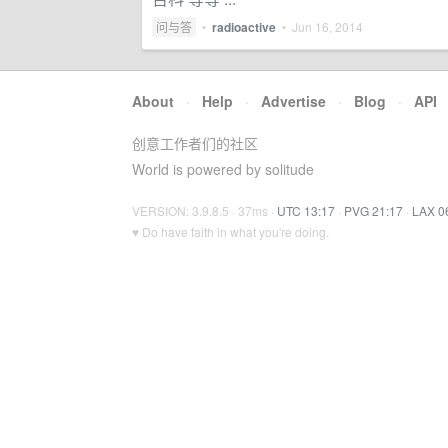
问与答
•
radioactive
•
Jun 16, 2014
About
·
Help
·
Advertise
·
Blog
·
API
创意工作者们的社区
World is powered by solitude
VERSION: 3.9.8.5 · 37ms ·
UTC 13:17
·
PVG 21:17
·
LAX 0
♥ Do have faith in what you're doing.