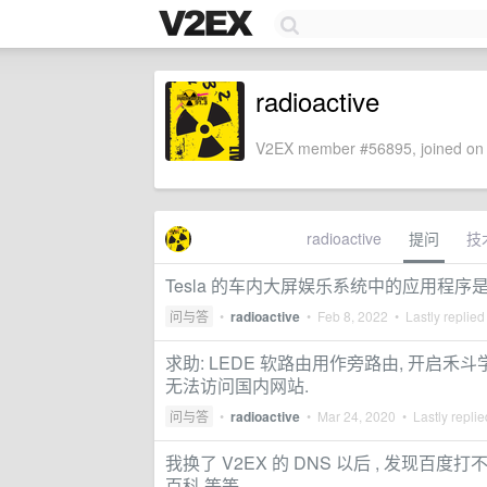
radioactive
V2EX member #56895, joined on 
radioactive
提问
技
Tesla 的车内大屏娱乐系统中的应用程
问与答
•
radioactive
•
Feb 8, 2022
• Lastly replied
求助: LEDE 软路由用作旁路由, 开启禾斗
无法访问国内网站.
问与答
•
radioactive
•
Mar 24, 2020
• Lastly repli
我换了 V2EX 的 DNS 以后 , 发现百
百科 等等 ...