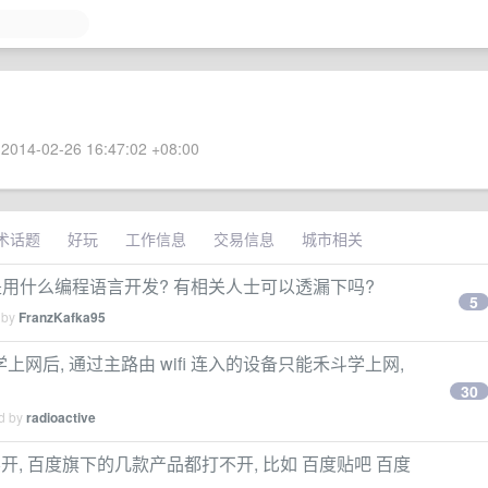
2014-02-26 16:47:02 +08:00
术话题
好玩
工作信息
交易信息
城市相关
序是用什么编程语言开发? 有相关人士可以透漏下吗?
5
 by
FranzKafka95
学上网后, 通过主路由 wifi 连入的设备只能禾斗学上网,
30
ed by
radioactive
度打不开, 百度旗下的几款产品都打不开, 比如 百度贴吧 百度