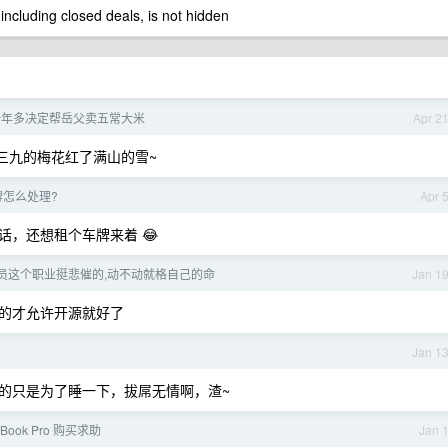
 including closed deals, is not hidden
一年多决定帮岳父卖五常大米
Apr 2
三九的梅花红了满山的雪~
牌怎么处理?
Apr 
，还想租个车牌来着 😂
员这个职业挺悲催的,动不动就格自己的命
Jan 1
的才允许开源就好了
Jan 1
的只是为了睡一下，拔屌无情啊，渣~
cBook Pro 购买求助
Jan 