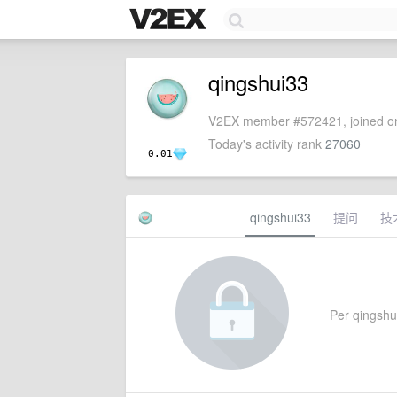
qingshui33
V2EX member #572421, joined on
Today's activity rank
27060
0.01
qingshui33
提问
技
Per qingshui