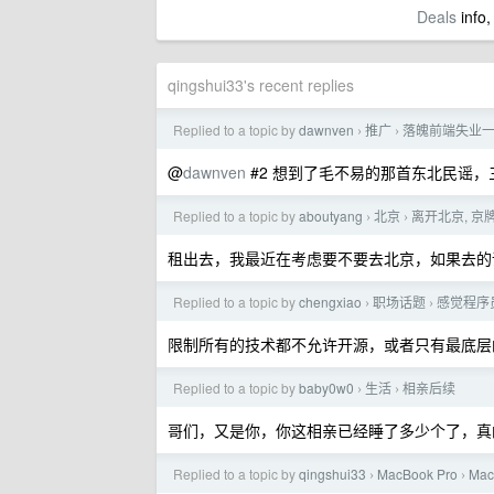
Deals
info,
qingshui33's recent replies
Replied to a topic by
dawnven
推广
落魄前端失业
›
›
@
dawnven
#2 想到了毛不易的那首东北民谣，
Replied to a topic by
aboutyang
北京
离开北京, 京
›
›
租出去，我最近在考虑要不要去北京，如果去的话
Replied to a topic by
chengxiao
职场话题
感觉程序
›
›
限制所有的技术都不允许开源，或者只有最底层
Replied to a topic by
baby0w0
生活
相亲后续
›
›
哥们，又是你，你这相亲已经睡了多少个了，真
Replied to a topic by
qingshui33
MacBook Pro
Ma
›
›