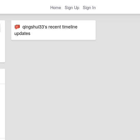
Home
Sign Up
Sign In
qingshui33's recent timeline
updates