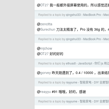
@
DT27
我一般都外接屏幕使用的，所以感觉还好
Replied to a topic by
qingshui33
MacBook Pro
Ma
›
›
@
zencitta
@
Surechun
刀法太精准了，Pro 没有 36g 的
Replied to a topic by
qingshui33
MacBook Pro
Ma
›
›
@
mjchow
@
DT27
好的好的
Replied to a topic by
ethusdt
JavaScript
你们 js 
›
›
@
gorvey
昨天刚遇到了，0.4 / 10000 ，出来结果是 
Replied to a topic by
rayyume
智能家电
DIY 全
›
›
@
reayyu
#91 哦哦，好的，感谢
Replied to a topic by
rayyume
智能家电
DIY 全
›
›