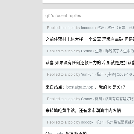
qi1's recent replies
Replied to a topic by
leeeeec
杭州
杭州（五常、蒋
›
›
之前住蒋村电信大楼 一个公寓 环境有点破 但是还
Replied to a topic by
Exxfire
生活
昨晚买了人生中的
›
›
恭喜 如果没有任何还款压力的话 那就是更加恭
Replied to a topic by
YunFun
推广
[中转] Opus-
›
›
来自站点：
bestaigate.top
，我的 id 是:617
Replied to a topic by
Croow
杭州
杭州有没有啥好吃
›
›
来转塘吃黄牛馆，还有泉市潮汕牛肉火锅
Replied to a topic by
ddddbk
杭州
杭州绕城是真辣
›
›
@
raycake
好多都不拍