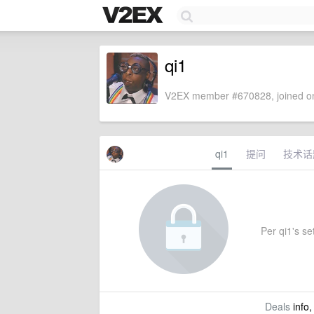
qi1
V2EX member #670828, joined on
qi1
提问
技术话
Per qi1's set
Deals
info,