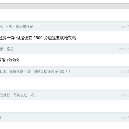
村、三坝）租房求建议
Apr 
算干净 但是便宜 2500 旁边是五联地铁站
第一套房
Mar 2
喜啦 哈哈哈
4-6 上线，免费开蹬一周！回帖直接狂送 💰100 刀！
Mar 
的推荐，每周去吃一次。
Mar 
鸡
Mar 