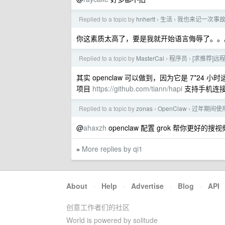
Replied to a topic by
hnhertt
生活
我也来记一次事
›
›
你这素质太高了，要是我就开始语言侮辱了。。
Replied to a topic by
MasterCai
程序员
[求推荐]远程
›
›
其实 openclaw 可以做到，因为它是 7*24 小时
项目
https://github.com/tiann/hapi
支持手机连接多种
Replied to a topic by
zonas
OpenClaw
过年期间使用 
›
›
@
ahaxzh
openclaw 配置 grok 帮你更好的搜
More replies by qi1
»
About
·
Help
·
Advertise
·
Blog
·
API
创意工作者们的社区
World is powered by solitude