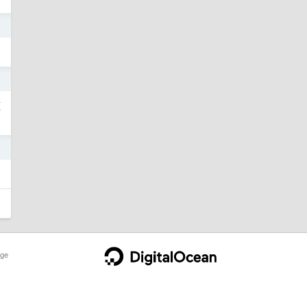
8
7
源
7
ge