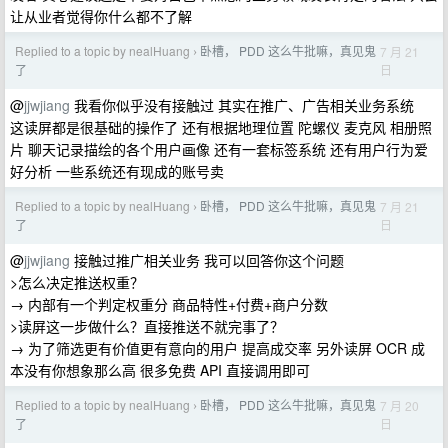
让从业者觉得你什么都不了解
Replied to a topic by nealHuang
卧槽， PDD 这么牛批嘛，真见鬼
7 月 21
›
日
了
@
jjwjiang
我看你似乎没有接触过 其实在推广、广告相关业务系统
这读屏都是很基础的操作了 还有根据地理位置 陀螺仪 麦克风 相册照
片 聊天记录描绘的各个用户画像 还有一套标签系统 还有用户行为爱
好分析 一些系统还有现成的账号卖
Replied to a topic by nealHuang
卧槽， PDD 这么牛批嘛，真见鬼
7 月 21
›
日
了
@
jjwjiang
接触过推广相关业务 我可以回答你这个问题
>怎么决定推送权重？
→ 内部有一个判定权重分 商品特性+付费+商户分数
>读屏这一步做什么？直接推送不就完事了？
→ 为了筛选更有价值更有意向的用户 提高成交率 另外读屏 OCR 成
本没有你想象那么高 很多免费 API 直接调用即可
Replied to a topic by nealHuang
卧槽， PDD 这么牛批嘛，真见鬼
7 月 20
›
日
了