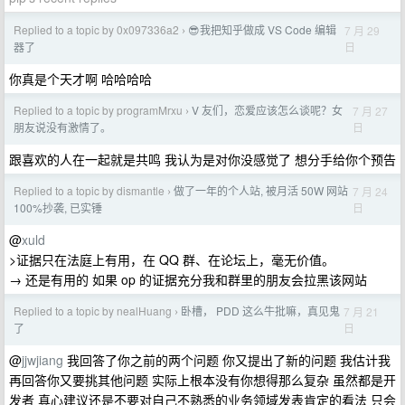
Replied to a topic by 0x097336a2
😎我把知乎做成 VS Code 编辑
7 月 29
›
日
器了
你真是个天才啊 哈哈哈哈
Replied to a topic by programMrxu
V 友们，恋爱应该怎么谈呢？女
7 月 27
›
日
朋友说没有激情了。
跟喜欢的人在一起就是共鸣 我认为是对你没感觉了 想分手给你个预告
Replied to a topic by dismantle
做了一年的个人站, 被月活 50W 网站
7 月 24
›
日
100%抄袭, 已实锤
@
xuld
>证据只在法庭上有用，在 QQ 群、在论坛上，毫无价值。
→ 还是有用的 如果 op 的证据充分我和群里的朋友会拉黑该网站
Replied to a topic by nealHuang
卧槽， PDD 这么牛批嘛，真见鬼
7 月 21
›
日
了
@
jjwjiang
我回答了你之前的两个问题 你又提出了新的问题 我估计我
再回答你又要挑其他问题 实际上根本没有你想得那么复杂 虽然都是开
发者 真心建议还是不要对自己不熟悉的业务领域发表肯定的看法 只会